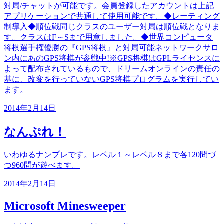
対局/チャットが可能です。会員登録したアカウントは上記
アプリケーションで共通して使用可能です。◆レーティング
制導入◆順位戦同じクラスのユーザー対局は順位戦となりま
す。クラスはF～Sまで用意しました。◆世界コンピュータ
将棋選手権優勝の『GPS将棋』と対局可能ネットワークサロ
ン内にあのGPS将棋が参戦中!※GPS将棋はGPLライセンスに
よって配布されているもので、ドリームオンラインの責任の
基に、改変を行っていないGPS将棋プログラムを実行してい
ます。
2014年2月14日
なんぷれ！
いわゆるナンプレです。レベル１～レベル８まで各120問づ
つ960問が遊べます。
2014年2月14日
Microsoft Minesweeper