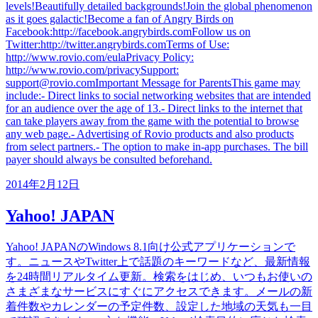
levels!Beautifully detailed backgrounds!Join the global phenomenon
as it goes galactic!Become a fan of Angry Birds on
Facebook:http://facebook.angrybirds.comFollow us on
Twitter:http://twitter.angrybirds.comTerms of Use:
http://www.rovio.com/eulaPrivacy Policy:
http://www.rovio.com/privacySupport:
support@rovio.comImportant Message for ParentsThis game may
include:- Direct links to social networking websites that are intended
for an audience over the age of 13.- Direct links to the internet that
can take players away from the game with the potential to browse
any web page.- Advertising of Rovio products and also products
from select partners.- The option to make in-app purchases. The bill
payer should always be consulted beforehand.
2014年2月12日
Yahoo! JAPAN
Yahoo! JAPANのWindows 8.1向け公式アプリケーションで
す。ニュースやTwitter上で話題のキーワードなど、最新情報
を24時間リアルタイム更新。検索をはじめ、いつもお使いの
さまざまなサービスにすぐにアクセスできます。メールの新
着件数やカレンダーの予定件数、設定した地域の天気も一目