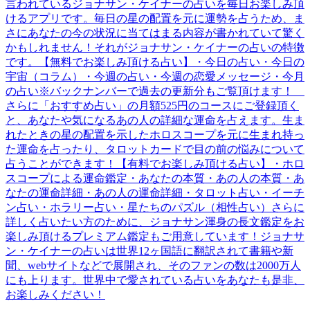
言われているジョナサン・ケイナーの占いを毎日お楽しみ頂
けるアプリです。毎日の星の配置を元に運勢を占うため、ま
さにあなたの今の状況に当てはまる内容が書かれていて驚く
かもしれません！それがジョナサン・ケイナーの占いの特徴
です。【無料でお楽しみ頂ける占い】・今日の占い・今日の
宇宙（コラム）・今週の占い・今週の恋愛メッセージ・今月
の占い※バックナンバーで過去の更新分もご覧頂けます！
さらに「おすすめ占い」の月額525円のコースにご登録頂く
と、あなたや気になるあの人の詳細な運命を占えます。生ま
れたときの星の配置を示したホロスコープを元に生まれ持っ
た運命を占ったり、タロットカードで目の前の悩みについて
占うことができます！【有料でお楽しみ頂ける占い】・ホロ
スコープによる運命鑑定・あなたの本質・あの人の本質・あ
なたの運命詳細・あの人の運命詳細・タロット占い・イーチ
ン占い・ホラリー占い・星たちのパズル（相性占い）さらに
詳しく占いたい方のために、ジョナサン渾身の長文鑑定をお
楽しみ頂けるプレミアム鑑定もご用意しています！ジョナサ
ン・ケイナーの占いは世界12ヶ国語に翻訳されて書籍や新
聞、webサイトなどで展開され、そのファンの数は2000万人
にも上ります。世界中で愛されている占いをあなたも是非、
お楽しみください！