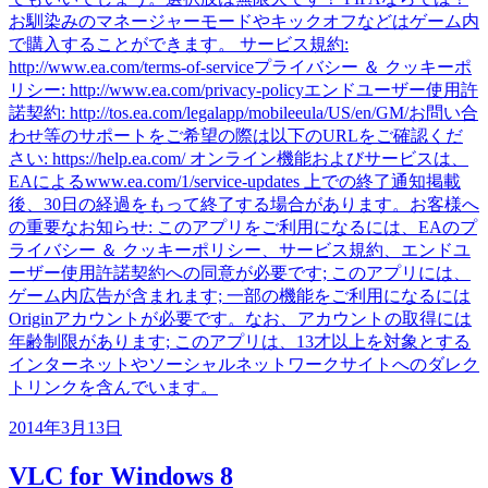
お馴染みのマネージャーモードやキックオフなどはゲーム内
で購入することができます。 サービス規約:
http://www.ea.com/terms-of-serviceプライバシー ＆ クッキーポ
リシー: http://www.ea.com/privacy-policyエンドユーザー使用許
諾契約: http://tos.ea.com/legalapp/mobileeula/US/en/GM/お問い合
わせ等のサポートをご希望の際は以下のURLをご確認くだ
さい: https://help.ea.com/ オンライン機能およびサービスは、
EAによるwww.ea.com/1/service-updates 上での終了通知掲載
後、30日の経過をもって終了する場合があります。お客様へ
の重要なお知らせ: このアプリをご利用になるには、EAのプ
ライバシー ＆ クッキーポリシー、サービス規約、エンドユ
ーザー使用許諾契約への同意が必要です; このアプリには、
ゲーム内広告が含まれます; 一部の機能をご利用になるには
Originアカウントが必要です。なお、アカウントの取得には
年齢制限があります; このアプリは、13才以上を対象とする
インターネットやソーシャルネットワークサイトへのダレク
トリンクを含んでいます。
2014年3月13日
VLC for Windows 8