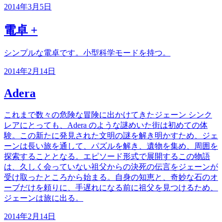
2014年3月5日
電卓 +
シンプルな電卓です。小型科学モードを持つ。
2014年2月14日
Adera
これまで数々の危険な冒険に出かけてきたジェーン シンク
レアにとっても、Adera のような謎めいた街は初めての体
験。この新たに発見された文明の謎を解き明かすため、ジェ
ーンは長い旅を通して、パズルを解き、遺物を集め、周囲を
探索することとなる。エピソード形式で展開するこの物語
は、久しく会っていない祖父からの決死の伝言をジェーンが
受け取ったところから始まる。自身の知恵と、奇妙な石のオ
ーブだけを頼りに、手遅れになる前に祖父を見つけるため、
ジェーンは旅に出る。
2014年2月14日