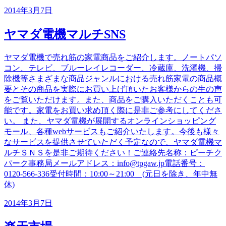
2014年3月7日
ヤマダ電機マルチSNS
ヤマダ電機で売れ筋の家電商品をご紹介します。ノートパソ
コン、テレビ、ブルーレイレコーダー、冷蔵庫、洗濯機、掃
除機等さまざまな商品ジャンルにおける売れ筋家電の商品概
要とその商品を実際にお買い上げ頂いたお客様からの生の声
をご覧いただけます。また、商品をご購入いただくことも可
能です。家電をお買い求め頂く際に是非ご参考にしてくださ
い。 また、ヤマダ電機が展開するオンラインショッピング
モール、各種webサービスもご紹介いたします。今後も様々
なサービスを提供させていただく予定なので、ヤマダ電機マ
ルチＳＮＳを是非ご期待ください！ご連絡先名称：ピーチク
パーク事務局メールアドレス：info@tpgaw.jp電話番号：
0120-566-336受付時間：10:00～21:00 (元日を除き、年中無
休)
2014年3月7日