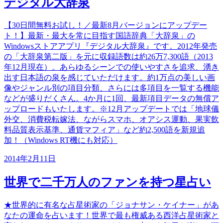
デジタル大辞泉
【30日間無料お試し！／最新8月バージョンにアップデー
ト！】最新・最大を常に目指す国語辞典「大辞泉」の
Windowsストアアプリ『デジタル大辞泉』です。2012年発売
の「大辞泉第二版」を元に収録語数は約26万7,300語（2013
年12月現在）。あらゆるシーンでの使いやすさを追求、湧き
出す日本語の泉を感じていただけます。約1万点の美しい画
像やジャンル別の項目分類、さらには多項目を一覧する機能
などが盛りだくさん。4か月に1回、最新項目データの無償ア
ップロードもいたします。※12月アップデートでは「地球儀
外交、消費税転嫁法、ながらスマホ、オアシス運動、果実飲
料品質表示基準、通貨マフィア」など約2,500語を新規追
加！（Windows RT機にも対応）
2014年2月11日
世界で二千万人のファンを持つ星占い
★世界的に有名な占星術家の「ジョナサン・ケイナー」があ
なたの運命を占います！世界で最も権威ある西洋占星術家と