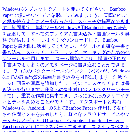
Windows 8タブレットでノートを開いてください。 Bamboo
Paperで想いやアイデアを形にしてみましょう。 実際のペン
と紙を使うようにメモを取ったり、スケッチや描画ができま
す。期間限定 – 無料ツールWindows 8用Bamboo Paperの発売
を記念して、すべてのプレミアム書き込み・描画ツールを無
料で提供します。 いますぐダウンロードして、Bamboo
Paperを最大限に活用してください。 *ツールと正確な手書き
書き込み、スケッチ、カラーリング、マーキングのためのペ
ンツールを使用します。 ズーム機能により、描画や正確な
手書きでより多くのメモをページに書き込むことができま
す。 ワコムのベクターベースのインクエンジンが、Windows
8上での最高品質の描画と書き込みを可能にします。注釈ペ
ージに画像や写真を追加したり、その上にスケッチまたは書
き込みを行います。作業への集中独自のフルスクリーンモー
ドでは、重要な作業に集中でき、さらにあなたのクリエイテ
ィビティを高めることができます。 エクスポートと共有
Windows 8、Android、iOS上でBamboo Paperを使用して友だ
ちや仲間とメモを共有したり、様々なクラウドサービスやソ
ーシャルメディア（Dropbox、Evernote、Tumblr、Twitter、
Facebookなど）にエクスポートできます。スタイラスベスト