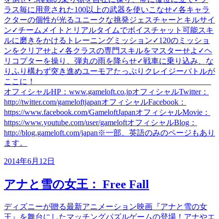
ラス毎に用意された100以上の武器を使いこなせ✓各キャラ
クターの個性が光るユニークな挑発ジェスチャーとキルサイ
ン✓チームメイトとリアルタイムでボイスチャット可能スキ
ルに磨きをかけるトレーニングミッション✓120のミッショ
ンをクリアせよ✓各クラスの専門スキルをマスターせよ✓ヘ
リコプターを操り、弾丸の雨を降らせ✓戦車に乗り込み、な
りふり構わず突き進めユーモアたっぷりクレイジーバトルが
ここに！_____________________________________________
オフィシャルHP：www.gameloft.co.jpオフィシャルTwitter：
http://twitter.com/gameloftjapanオフィシャルFacebook：
https://www.facebook.com/GameloftJapanオフィシャルMovie：
https://www.youtube.com/user/gameloftオフィシャルBlog：
http://blog.gameloft.com/japan※一部、英語のみのページもあり
ます。
2014年6月12日
アナと雪の女王： Free Fall
ディズニーが贈る最新アニメーション映画『アナと雪の女
王』を舞台にしたマッチングパズルゲームの登場！アナやエ