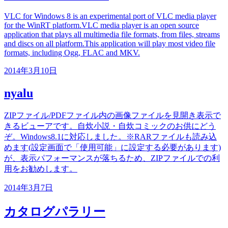
VLC for Windows 8 is an experimental port of VLC media player
for the WinRT platform.VLC media player is an open source
application that plays all multimedia file formats, from files, streams
and discs on all platform.This application will play most video file
formats, including Ogg, FLAC and MKV.
2014年3月10日
nyalu
ZIPファイル/PDFファイル内の画像ファイルを見開き表示で
きるビューアです。自炊小説・自炊コミックのお供にどう
ぞ。Windows8.1に対応しました。※RARファイルも読み込
めます(設定画面で「使用可能」に設定する必要があります)
が、表示パフォーマンスが落ちるため、ZIPファイルでの利
用をお勧めします。
2014年3月7日
カタログパラリー