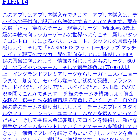
FIFA 14
このアプリはアプリ内購入ができます。アプリ内購入は、デ
バイスの子供向け設定から無効にすることができます。実在
の選手たち。実在のチーム。現実のリーグ。Windows 8最上
級の本物志向サッカーゲームの世界へようこそ。新しいタッ
チコントロールによるパス、シュート、タックルの興奮を体
感しよう。そして「EA SPORTS フットボールクラブ マッチ
デイ」で現実のサッカー界の動向をリアルに体感してFIFA
14の興奮に包まれよう！情熱を感じよう34ものリーグ、600
以上のライセンスチーム、そして選手総数は1万6000人以
上。イングランドプレミアリーグからリーガ・エスパニョー
ラまで。加えて、モバイル端末では初めて英語、フランス
語、ドイツ語、イタリア語、スペイン語と、5ヶ国語での実
況を聞くことができます。 究極のチームを構築しよう資金
を稼ぎ、選手たちを移籍市場で売買していくことで、自分自
身の夢のチームを創り出しましょう。チームのプレイスタイ
ルやフォーメーション、ユニフォームなどを選んでいってく
ださい。そして各種大会に参加してコインを獲得し、新たな
選手やアイテムをゲットしていくことでチームを強化してい
きます。無料でプレイを続けてもいいですし、パックを買っ
てもいいでしょう。選択肢は無限大です！ FIFAならでは！