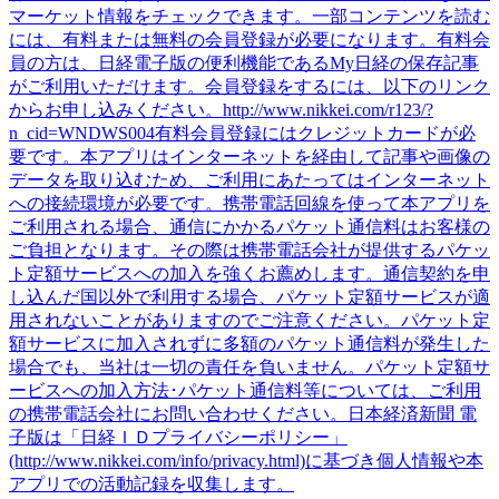
マーケット情報をチェックできます。一部コンテンツを読む
には、有料または無料の会員登録が必要になります。有料会
員の方は、日経電子版の便利機能であるMy日経の保存記事
がご利用いただけます。会員登録をするには、以下のリンク
からお申し込みください。http://www.nikkei.com/r123/?
n_cid=WNDWS004有料会員登録にはクレジットカードが必
要です。本アプリはインターネットを経由して記事や画像の
データを取り込むため、ご利用にあたってはインターネット
への接続環境が必要です。携帯電話回線を使って本アプリを
ご利用される場合、通信にかかるパケット通信料はお客様の
ご負担となります。その際は携帯電話会社が提供するパケッ
ト定額サービスへの加入を強くお薦めします。通信契約を申
し込んだ国以外で利用する場合、パケット定額サービスが適
用されないことがありますのでご注意ください。パケット定
額サービスに加入されずに多額のパケット通信料が発生した
場合でも、当社は一切の責任を負いません。パケット定額サ
ービスへの加入方法･パケット通信料等については、ご利用
の携帯電話会社にお問い合わせください。日本経済新聞 電
子版は「日経ＩＤプライバシーポリシー」
(http://www.nikkei.com/info/privacy.html)に基づき個人情報や本
アプリでの活動記録を収集します。