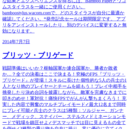
な結果とエクスペリエンスを得るには、Bamboo Paperとワコ
ムスタイラスを一緒にご使用ください。
bamboostylus.wacom.comで、どのスタイラスが自分に最適か
確認してください。*発売記念セールは期間限定です。 アプ
リをアンインストールしたり、別のデバイスに変更すると無
効になります。
2014年7月7日
ブリッツ・ブリゲード
戦闘準備はいいか？枢軸国軍か連合国軍か、勝者か敗者
か…？全ての決着はここで決まる！究極のFPS『ブリッツ・
ブリゲード』が登場！スキルに長けた個性的な5人の兵士の1
人となり他のプレイヤーとチームを組もう！プレイ中相手を
挑発したり決め台詞を披露しながら、敵軍を完膚なきまでに
叩きのめせ！軍対抗！痛快FPSでがんがん撃ちまくろう！ 充
実した内容で興奮のマルチプレイモード✓最大12名まで同時
にプレイ可能✓兵士のクラスは5種類：ソルジャー、ガンナ
ー、メディック、スナイパー、ステルス✓ドミネーションモ
ードで戦場を鎮圧せよ✓デスマッチでは目に見えるもの全て
を倒せ✓3種類の乗り物を自在に操り、常に優位に立て✓ク