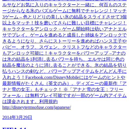
ルサなどお気に入りのキャラクターと一緒に、何百ものステ
ージからなる氷のパズルゲームに無料でチャレンジ！マッチ
3ゲーム – 色とりどりの美しい氷の結晶をスライドさせて3個
以上をマッチ！技を磨いてさらに難しい目標にチャレンジ！
キャラクターをアンロック－ゲーム開始時は幼いアナとエル
サでプレイ。ゲームを進めると成長した姉妹をアンロックで
きるようになり、さらにストーリーを進めればハンス王子や
パビー、オラフ、スヴェン、クリストフなどのキャラクター
もアンロック可能に！キャラクターをパワーアップ –アナの
は氷の結晶を1列消し去るパワーを持ち、エルサは同じ色の
結晶を魔法のように消し去ることができる。氷の結晶を切り
払うハンスの剣など、パワーアップアイテムをどんどん手に
入れよう！Facebook.com/DisneyMobileにはゲームのヒントや
最新情報がたくさん（英文のみ）。ディズニーの最新作『ア
ナと雪の女王』もチェック！ ※「アナと雪の女王：フリー
フォール」は無料プレイ可能ですが一部のゲーム内アイテム
は課金されます。利用規約
http://disneytermsofuse.com/japanese/
2014年3月29日