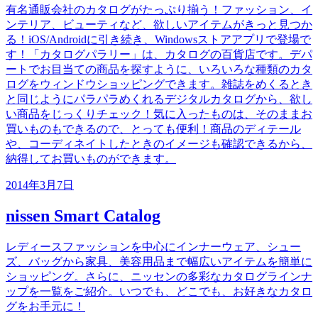
有名通販会社のカタログがたっぷり揃う！ファッション、イ
ンテリア、ビューティなど、欲しいアイテムがきっと見つか
る！iOS/Androidに引き続き、Windowsストアアプリで登場で
す！「カタログパラリー」は、カタログの百貨店です。デパ
ートでお目当ての商品を探すように、いろいろな種類のカタ
ログをウィンドウショッピングできます。雑誌をめくるとき
と同じようにパラパラめくれるデジタルカタログから、欲し
い商品をじっくりチェック！気に入ったものは、そのままお
買いものもできるので、とっても便利！商品のディテール
や、コーディネイトしたときのイメージも確認できるから、
納得してお買いものができます。
2014年3月7日
nissen Smart Catalog
レディースファッションを中心にインナーウェア、シュー
ズ、バッグから家具、美容用品まで幅広いアイテムを簡単に
ショッピング。さらに、ニッセンの多彩なカタログラインナ
ップを一覧をご紹介。いつでも、どこでも、お好きなカタロ
グをお手元に！