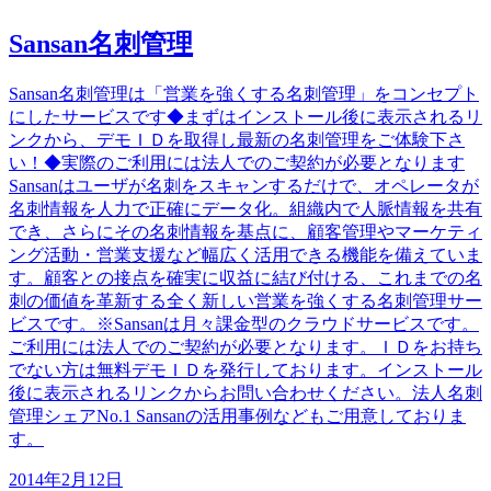
Sansan名刺管理
Sansan名刺管理は「営業を強くする名刺管理」をコンセプト
にしたサービスです◆まずはインストール後に表示されるリ
ンクから、デモＩＤを取得し最新の名刺管理をご体験下さ
い！◆実際のご利用には法人でのご契約が必要となります
Sansanはユーザが名刺をスキャンするだけで、オペレータが
名刺情報を人力で正確にデータ化。組織内で人脈情報を共有
でき、さらにその名刺情報を基点に、顧客管理やマーケティ
ング活動・営業支援など幅広く活用できる機能を備えていま
す。顧客との接点を確実に収益に結び付ける、これまでの名
刺の価値を革新する全く新しい営業を強くする名刺管理サー
ビスです。※Sansanは月々課金型のクラウドサービスです。
ご利用には法人でのご契約が必要となります。ＩＤをお持ち
でない方は無料デモＩＤを発行しております。インストール
後に表示されるリンクからお問い合わせください。法人名刺
管理シェアNo.1 Sansanの活用事例などもご用意しておりま
す。
2014年2月12日