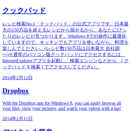
クックパッド
レシピ検索No.1「クックパッド」の公式アプリです。日本最
大の150万品を超えるレシピから探せるから、あなたにぴっ
たりのレシピが見つかります。Windows 8での操作に最適化
していますので、キッチンでもアプリを使いながら、料理を
楽しんでください。(レシピ数150万品は日本最大 自社調
べ)※通常のパソコン版クックパッドにアクセスするには、
InternetExplorerアプリを起動し、検索エンジンなどから [ ク
ックパッド ][ 検索 ] でアクセスしてください。
2014年2月12日
Dropbox
With the Dropbox app for Windows 8, you can easily browse all
your files, view your pictures, and watch your videos with a tap!
2014年2月11日