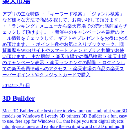
楽天市場
アプリの主な特徴 ・「キーワード検索」「ジャンル検索」
など様々な方法で商品を探して、お買い物して頂けます。
・「ランキング」メニューから楽天市場での売れ筋商品をチ
ェックして頂けます。 ・開催中のキャンペーンや最新のセ
ール情報をチェックして、ギフトやプレゼントをお得にお求
め頂けます。 ・ポイント数やお気に入りブックマーク、閲
覧履歴をWEBサイトやスマートフォンアプリと共通でお使
い頂けます。 主な機能 ・楽天市場での商品検索 ・楽天市場
のキャンペーン表示 ・楽天ランキングの閲覧 ・ログインし
ての楽天会員情報へのアクセス ・楽天市場の商品の楽天ス
ーパーポイントやクレジットカードで購入
2014年3月6日
3D Builder
Meet 3D Builder - the best place to view, prepare, and print your 3D
models on Windows 8.1-ready 3D printers!3D Builder is a fun, easy
to use, free app for Windows 8.1 that helps you turn digital objects
into physical ones and explore the exciting world of 3D printing. It