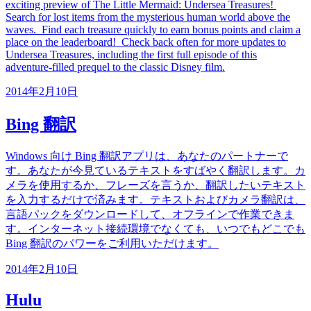
exciting preview of The Little Mermaid: Undersea Treasures!
Search for lost items from the mysterious human world above the
waves. Find each treasure quickly to earn bonus points and claim a
place on the leaderboard! Check back often for more updates to
Undersea Treasures, including the first full episode of this
adventure-filled prequel to the classic Disney film.
2014年2月10日
Bing 翻訳
Windows 向け Bing 翻訳アプリは、あなたのパートナーで
す。あなたが今見ているテキストをすばやく翻訳します。カ
メラを使用するか、フレーズを言うか、翻訳したいテキスト
を入力するだけで済みます。テキストおよびカメラ翻訳は、
言語パックをダウンロードして、オフラインで作業できま
す。インターネット接続環境でなくても、いつでもどこでも
Bing 翻訳のパワーをご利用いただけます。
2014年2月10日
Hulu