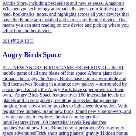
Kindle Store, including best sellers and new releases. Amazon’s
Whispersync technology automatically syncs your furthest page
read, bookmarks, notes, and highlights across all your devices that
have the Kindle app installed and across any Kindle device. That
means you can start reading on one device and pick up where you
left off on another device.
2014年2月12日
Angry Birds Space
ALL NEW ANGRY BIRDS GAME FROM ROVIO -- the #1
mobile game of all time blasts off into space!After a giant claw
kidnaps their eggs, the Angry Birds chase it into a wormhole and
find themselves floating in a strange new galaxy – surrounded by
space pigs! Luckily the Angry Birds have super powers of their
own...Angry Birds Space features over 160 interstellar levels on
planets and in zero gravity, resulting in spectacular gameplay
ranging from slow-motion puzzles to lightspeed destruction. With
regular free updates, brand new birds, brand new superpowers, and
a whole galaxy to explore, the sky is no longer the
limit!Features:Over 160 interstellar levels!Regular free
updates!Brand new birds!Brand new superpowers!Zero-gravity
space adventures!Trick shots using planets’ gravity!Hidden bonus