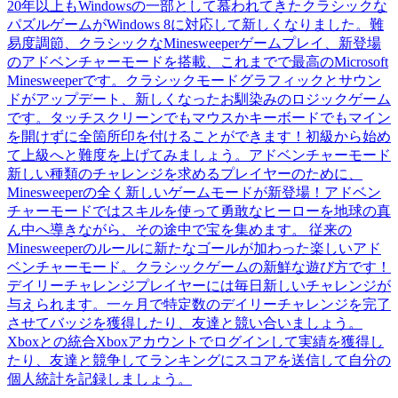
20年以上もWindowsの一部として慕われてきたクラシックな
パズルゲームがWindows 8に対応して新しくなりました。難
易度調節、クラシックなMinesweeperゲームプレイ、新登場
のアドベンチャーモードを搭載、これまでで最高のMicrosoft
Minesweeperです。クラシックモードグラフィックとサウン
ドがアップデート、新しくなったお馴染みのロジックゲーム
です。タッチスクリーンでもマウスかキーボードでもマイン
を開けずに全箇所印を付けることができます！初級から始め
て上級へと難度を上げてみましょう。アドベンチャーモード
新しい種類のチャレンジを求めるプレイヤーのために、
Minesweeperの全く新しいゲームモードが新登場！アドベン
チャーモードではスキルを使って勇敢なヒーローを地球の真
ん中へ導きながら、その途中で宝を集めます。 従来の
Minesweeperのルールに新たなゴールが加わった楽しいアド
ベンチャーモード。クラシックゲームの新鮮な遊び方です！
デイリーチャレンジプレイヤーには毎日新しいチャレンジが
与えられます。一ヶ月で特定数のデイリーチャレンジを完了
させてバッジを獲得したり、友達と競い合いましょう。
Xboxとの統合Xboxアカウントでログインして実績を獲得し
たり、友達と競争してランキングにスコアを送信して自分の
個人統計を記録しましょう。