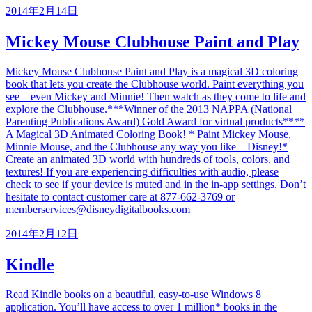
2014年2月14日
Mickey Mouse Clubhouse Paint and Play
Mickey Mouse Clubhouse Paint and Play is a magical 3D coloring
book that lets you create the Clubhouse world. Paint everything you
see – even Mickey and Minnie! Then watch as they come to life and
explore the Clubhouse.***Winner of the 2013 NAPPA (National
Parenting Publications Award) Gold Award for virtual products****
A Magical 3D Animated Coloring Book! * Paint Mickey Mouse,
Minnie Mouse, and the Clubhouse any way you like – Disney!*
Create an animated 3D world with hundreds of tools, colors, and
textures! If you are experiencing difficulties with audio, please
check to see if your device is muted and in the in-app settings. Don’t
hesitate to contact customer care at 877-662-3769 or
memberservices@disneydigitalbooks.com
2014年2月12日
Kindle
Read Kindle books on a beautiful, easy-to-use Windows 8
application. You’ll have access to over 1 million* books in the