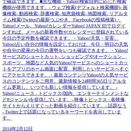
で確認できます。■主な機能・Yahoo!検索目的に応じた検索
機能が使用できます。- ウェブ検索(デフォルト検索機能)- 画
像検索- 動画検索- 辞書検索- 知恵袋検索- 地図検索- リアルタ
イム検索(Twitterの最新つぶやき、Facebookの投稿検索)・
Yahoo!メール、Yahoo!カレンダーYahoo! JAPAN IDでログイ
ンすれば、メールの新着件数やカレンダーに登録されている
今日の予定件数を確認できます。・Yahoo!天気・災害、
Yahoo!占い自分の情報を設定しておけば、今日・明日の天気
や自分の星座の今日の運勢をいつも確認できます。・Yahoo!
サービスのショートカット- ショッピングやオークション、
スポーツ、地図など人気のYahoo!サービスへのショートカッ
トをアプリのホーム画面に配置。利用したいサービスへすぐ
にアクセスできます。・最新コンテンツYahoo!の人気サービ
スのコンテンツをご用意。最新情報を24時間365日リアルタ
イム更新し、いつでも新しい情報を提供しています。 -
Yahoo!ニュース - トピックス(国内、エンターテインメントな
ど8ジャンル)を提供しています。- 映像トピックス - 各映像
サイトからえりすぐった動画を紹介しています。- 話題なう
- Twitter上で話題になっているキーワードを表示していま
す。
2014年2月12日