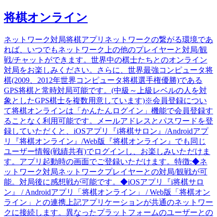
将棋オンライン
ネットワーク対局将棋アプリネットワークの繋がる環境であ
れば、いつでもネットワーク上の他のプレイヤーと対局/観
戦/チャットができます。世界中の棋士たちとのオンライン
対局をお楽しみください。さらに、世界最強コンピュータ将
棋(2009、2012年世界コンピュータ将棋選手権優勝)である
GPS将棋と常時対局可能です。(中級～上級レベルの人を対
象としたGPS棋士を複数用意しています)※会員登録につい
て将棋オンラインは「かんたんログイン」機能で会員登録す
ることなく利用可能です。メールアドレスとパスワードを登
録していただくと、iOSアプリ『i将棋サロン』/Androidアプ
リ『将棋オンライン』/Web版『将棋オンライン』でも同じ
ユーザー情報(戦績共有)でログインし、お楽しみいただけま
す。アプリ起動時の画面でご登録いただけます。特徴:◆ネ
ットワーク対局ネットワークプレイヤーとの対局/観戦が可
能。対局後に感想戦が可能です。◆iOSアプリ『i将棋サロ
ン』 / Androidアプリ「将棋オンライン」 / Web版「将棋オン
ライン」との連携上記アプリケーションが共通のネットワー
クに接続します。異なったプラットフォームのユーザーとの