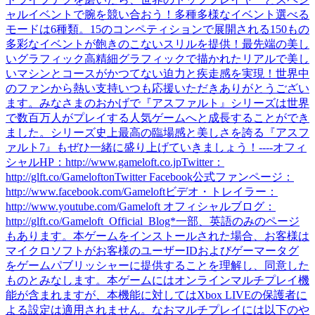
ャルイベントで腕を競い合おう！多種多様なイベント選べる
モードは6種類。15のコンペティションで展開される150もの
多彩なイベントが飽きのこないスリルを提供！最先端の美し
いグラフィック高精細グラフィックで描かれたリアルで美し
いマシンとコースがかつてない迫力と疾走感を実現！世界中
のファンから熱い支持いつも応援いただきありがとうござい
ます。みなさまのおかげで『アスファルト』シリーズは世界
で数百万人がプレイする人気ゲームへと成長することができ
ました。シリーズ史上最高の臨場感と美しさを誇る『アスフ
ァルト7』もぜひ一緒に盛り上げていきましょう！----オフィ
シャルHP：http://www.gameloft.co.jpTwitter：
http://glft.co/GameloftonTwitter Facebook公式ファンページ：
http://www.facebook.com/Gameloftビデオ・トレイラー：
http://www.youtube.com/Gameloft オフィシャルブログ：
http://glft.co/Gameloft_Official_Blog*一部、英語のみのページ
もあります。本ゲームをインストールされた場合、お客様は
マイクロソフトがお客様のユーザーIDおよびゲーマータグ
をゲームパブリッシャーに提供することを理解し、同意した
ものとみなします。本ゲームにはオンラインマルチプレイ機
能が含まれますが、本機能に対してはXbox LIVEの保護者に
よる設定は適用されません。なおマルチプレイには以下のや