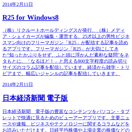
2014年2月11日
R25 for Windows8
（株）リクルートホールディングスが発行、（株）メディ
ア・シェイカーズが編集・運営する、25才以上の男性ビジネ
スマン向けのフリーマガジン「R25」が配信する記事を読め
るアプリです。フリーマガジン「R25」が大切にしてき
た“知ったかぶりをせず、ふと頭に浮かんだ素朴な疑問”をネ
タもとに、「なるほど！」と思える800文字程度の読み切り
サイズのコラム記事を配信しています。経済から雑学・トリ
ビアまで、幅広いジャンルの記事を配信していきます。
2014年2月11日
日本経済新聞 電子版
日本経済新聞 電子版の豊富なコンテンツをパソコン・タブ
レットで快適に見るためのビューアーアプリです。主要ニュ
ースや速報、ビジネスやテクノロジーに関するコラムなどを
お読みいただけます。日経平均株価や上場企業の株価などの