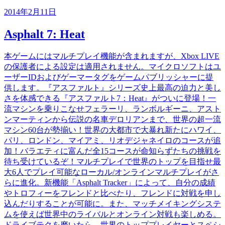
2014年2月11日
Asphalt 7: Heat
本ゲームにはマルチプレイ機能が含まれますが、Xbox LIVE
の保護者による設定は適用されません。マイクロソフトはユ
ーザーIDおよびゲーマータグをゲームパブリッシャーに提
供します。『アスファルト』シリーズ史上最高の迫力と美し
さを体感できる『アスファルト7：Heat』がついに登場！一
流マシンを乗りこなせフェラーリ、ランボルギーニ、アスト
ンマーティンから伝説の名車デロリアンまで、世界の超一流
マシン60台が勢揃い！世界の大都市で大暴れ新たにハワイ、
パリ、ロンドン、マイアミ、リオデジャネイロのコースが追
加！バラエティに富んだ全15コースが命知らずたちの挑戦を
待ち受けているぞ！マルチプレイで世界のトップを目指せ最
大6人でプレイ可能なローカル/オンラインマルチプレイがさ
らに進化。新機能「Asphalt Tracker」によって、自分の成績
やトロフィーをフレンドと比べたり、フレンドに対戦を申し
込んだりすることが可能に。また、マッチメイキングシステ
ムを使えば世界中のライバルとオンライン対戦も楽しめる。
ドライブテクを磨いたら、世界のトッププレイヤーとスペシ