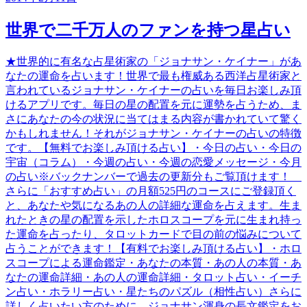
世界で二千万人のファンを持つ星占い
★世界的に有名な占星術家の「ジョナサン・ケイナー」があ
なたの運命を占います！世界で最も権威ある西洋占星術家と
言われているジョナサン・ケイナーの占いを毎日お楽しみ頂
けるアプリです。毎日の星の配置を元に運勢を占うため、ま
さにあなたの今の状況に当てはまる内容が書かれていて驚く
かもしれません！それがジョナサン・ケイナーの占いの特徴
です。【無料でお楽しみ頂ける占い】・今日の占い・今日の
宇宙（コラム）・今週の占い・今週の恋愛メッセージ・今月
の占い※バックナンバーで過去の更新分もご覧頂けます！
さらに「おすすめ占い」の月額525円のコースにご登録頂く
と、あなたや気になるあの人の詳細な運命を占えます。生ま
れたときの星の配置を示したホロスコープを元に生まれ持っ
た運命を占ったり、タロットカードで目の前の悩みについて
占うことができます！【有料でお楽しみ頂ける占い】・ホロ
スコープによる運命鑑定・あなたの本質・あの人の本質・あ
なたの運命詳細・あの人の運命詳細・タロット占い・イーチ
ン占い・ホラリー占い・星たちのパズル（相性占い）さらに
詳しく占いたい方のために、ジョナサン渾身の長文鑑定をお