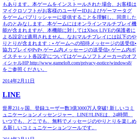
もあります。本ゲームをインストールされた場合、お客様は
マイクロソフトがお客様のユーザーIDおよびゲーマータグ
をゲームパブリッシャーに提供することを理解し、同意した
ものとみなします。本ゲームにはオンラインマルチプレイ機
能が含まれますが、本機能に対してはXbox LIVEの保護者に
よる設定は適用されません。なおマルチプレイには以下のや
りとりが含まれます：• ゲームへの招待メッセージの送受信•
協力プレイやPvP• ゲーム内メッセージの送受信• ゲーム内ボ
イスチャット各設定についてはゲームソフトメーカーのオフ
ィシャルHP http://www.gameloft.com/privacy-notice/windows8/
をご参照ください。
2014年2月11日
LINE
世界231ヶ国、登録ユーザー数3億3000万人突破! 新しいコミ
ュニケーションメッセンジャー、LINE!!LINEは、24時間、
いつでも、どこでも、無料でメッセージのやりとりを楽しめ
る新しいコミュニケーションツールです。