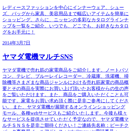
レディースファッションを中心にインナーウェア、シュー
ズ、バッグから家具、美容用品まで幅広いアイテムを簡単に
ショッピング。さらに、ニッセンの多彩なカタログラインナ
ップを一覧をご紹介。いつでも、どこでも、お好きなカタロ
グをお手元に！
2014年3月7日
ヤマダ電機マルチSNS
ヤマダ電機で売れ筋の家電商品をご紹介します。ノートパソ
コン、テレビ、ブルーレイレコーダー、冷蔵庫、洗濯機、掃
除機等さまざまな商品ジャンルにおける売れ筋家電の商品概
要とその商品を実際にお買い上げ頂いたお客様からの生の声
をご覧いただけます。また、商品をご購入いただくことも可
能です。家電をお買い求め頂く際に是非ご参考にしてくださ
い。 また、ヤマダ電機が展開するオンラインショッピング
モール、各種webサービスもご紹介いたします。今後も様々
なサービスを提供させていただく予定なので、ヤマダ電機マ
ルチＳＮＳを是非ご期待ください！ご連絡先名称：ピーチク