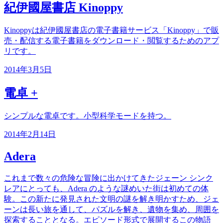
紀伊國屋書店 Kinoppy
Kinoppyは紀伊國屋書店の電子書籍サービス「Kinoppy」で販
売・配信する電子書籍をダウンロード・閲覧するためのアプ
リです。
2014年3月5日
電卓 +
シンプルな電卓です。小型科学モードを持つ。
2014年2月14日
Adera
これまで数々の危険な冒険に出かけてきたジェーン シンク
レアにとっても、Adera のような謎めいた街は初めての体
験。この新たに発見された文明の謎を解き明かすため、ジェ
ーンは長い旅を通して、パズルを解き、遺物を集め、周囲を
探索することとなる。エピソード形式で展開するこの物語