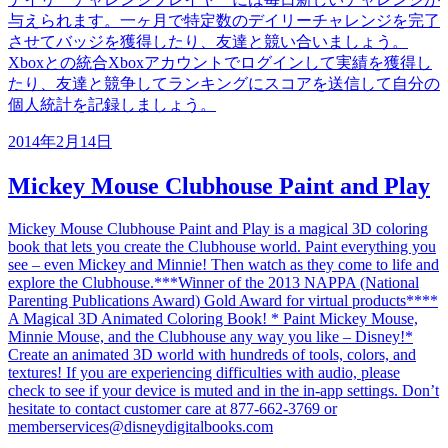
与えられます。一ヶ月で特定数のデイリーチャレンジを完了
させてバッジを獲得したり、友達と競い合いましょう。
Xboxとの統合Xboxアカウントでログインして実績を獲得し
たり、友達と競争してランキングにスコアを送信して自分の
個人統計を記録しましょう。
2014年2月14日
Mickey Mouse Clubhouse Paint and Play
Mickey Mouse Clubhouse Paint and Play is a magical 3D coloring
book that lets you create the Clubhouse world. Paint everything you
see – even Mickey and Minnie! Then watch as they come to life and
explore the Clubhouse.***Winner of the 2013 NAPPA (National
Parenting Publications Award) Gold Award for virtual products****
A Magical 3D Animated Coloring Book! * Paint Mickey Mouse,
Minnie Mouse, and the Clubhouse any way you like – Disney!*
Create an animated 3D world with hundreds of tools, colors, and
textures! If you are experiencing difficulties with audio, please
check to see if your device is muted and in the in-app settings. Don’t
hesitate to contact customer care at 877-662-3769 or
memberservices@disneydigitalbooks.com