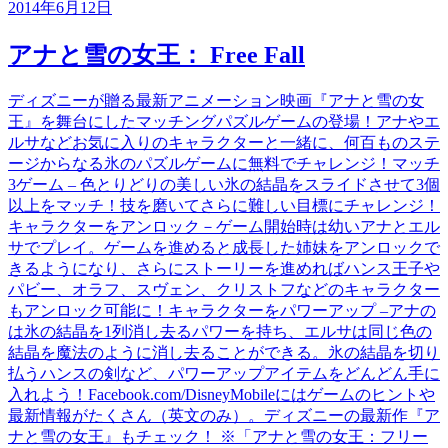
2014年6月12日
アナと雪の女王： Free Fall
ディズニーが贈る最新アニメーション映画『アナと雪の女
王』を舞台にしたマッチングパズルゲームの登場！アナやエ
ルサなどお気に入りのキャラクターと一緒に、何百ものステ
ージからなる氷のパズルゲームに無料でチャレンジ！マッチ
3ゲーム – 色とりどりの美しい氷の結晶をスライドさせて3個
以上をマッチ！技を磨いてさらに難しい目標にチャレンジ！
キャラクターをアンロック－ゲーム開始時は幼いアナとエル
サでプレイ。ゲームを進めると成長した姉妹をアンロックで
きるようになり、さらにストーリーを進めればハンス王子や
パビー、オラフ、スヴェン、クリストフなどのキャラクター
もアンロック可能に！キャラクターをパワーアップ –アナの
は氷の結晶を1列消し去るパワーを持ち、エルサは同じ色の
結晶を魔法のように消し去ることができる。氷の結晶を切り
払うハンスの剣など、パワーアップアイテムをどんどん手に
入れよう！Facebook.com/DisneyMobileにはゲームのヒントや
最新情報がたくさん（英文のみ）。ディズニーの最新作『ア
ナと雪の女王』もチェック！ ※「アナと雪の女王：フリー