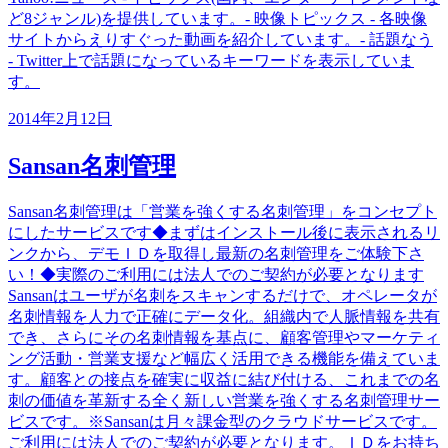
ど8ジャンル)を提供しています。- 映像トピックス - 各映像
サイトからえりすぐった動画を紹介しています。- 話題なう
- Twitter上で話題になっているキーワードを表示していま
す。
2014年2月12日
Sansan名刺管理
Sansan名刺管理は「営業を強くする名刺管理」をコンセプト
にしたサービスです◆まずはインストール後に表示されるリ
ンクから、デモＩＤを取得し最新の名刺管理をご体験下さ
い！◆実際のご利用には法人でのご契約が必要となります
Sansanはユーザが名刺をスキャンするだけで、オペレータが
名刺情報を人力で正確にデータ化。組織内で人脈情報を共有
でき、さらにその名刺情報を基点に、顧客管理やマーケティ
ング活動・営業支援など幅広く活用できる機能を備えていま
す。顧客との接点を確実に収益に結び付ける、これまでの名
刺の価値を革新する全く新しい営業を強くする名刺管理サー
ビスです。※Sansanは月々課金型のクラウドサービスです。
ご利用には法人でのご契約が必要となります。ＩＤをお持ち