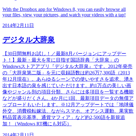
With the Dropbox app for Windows 8, you can easily browse all
your files, view your pictures, and watch your videos with a tap!
2014年2月11日
デジタル大辞泉
【30日間無料お試し！／最新8月バージョンにアップデー
ト！】最新・最大を常に目指す国語辞典「大辞泉」の
Windowsストアアプリ『デジタル大辞泉』です。2012年発売
の「大辞泉第二版」を元に収録語数は約26万7,300語（2013
年12月現在）。あらゆるシーンでの使いやすさを追求、湧き
出す日本語の泉を感じていただけます。約1万点の美しい画
像やジャンル別の項目分類、さらには多項目を一覧する機能
などが盛りだくさん。4か月に1回、最新項目データの無償ア
ップロードもいたします。※12月アップデートでは「地球儀
外交、消費税転嫁法、ながらスマホ、オアシス運動、果実飲
料品質表示基準、通貨マフィア」など約2,500語を新規追
加！（Windows RT機にも対応）
2014年2月11日