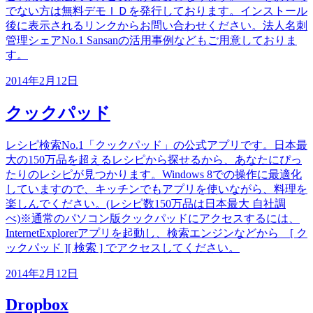
でない方は無料デモＩＤを発行しております。インストール
後に表示されるリンクからお問い合わせください。法人名刺
管理シェアNo.1 Sansanの活用事例などもご用意しておりま
す。
2014年2月12日
クックパッド
レシピ検索No.1「クックパッド」の公式アプリです。日本最
大の150万品を超えるレシピから探せるから、あなたにぴっ
たりのレシピが見つかります。Windows 8での操作に最適化
していますので、キッチンでもアプリを使いながら、料理を
楽しんでください。(レシピ数150万品は日本最大 自社調
べ)※通常のパソコン版クックパッドにアクセスするには、
InternetExplorerアプリを起動し、検索エンジンなどから [ ク
ックパッド ][ 検索 ] でアクセスしてください。
2014年2月12日
Dropbox