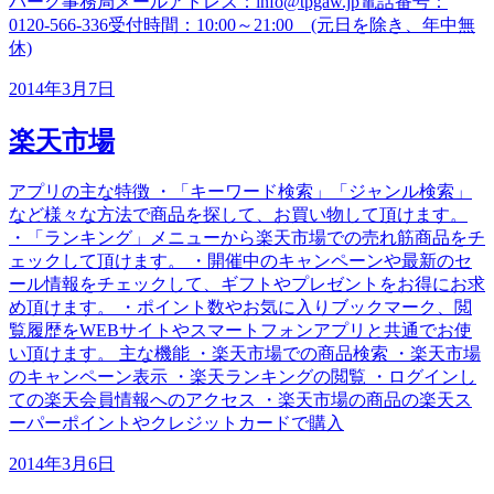
パーク事務局メールアドレス：info@tpgaw.jp電話番号：
0120-566-336受付時間：10:00～21:00 (元日を除き、年中無
休)
2014年3月7日
楽天市場
アプリの主な特徴 ・「キーワード検索」「ジャンル検索」
など様々な方法で商品を探して、お買い物して頂けます。
・「ランキング」メニューから楽天市場での売れ筋商品をチ
ェックして頂けます。 ・開催中のキャンペーンや最新のセ
ール情報をチェックして、ギフトやプレゼントをお得にお求
め頂けます。 ・ポイント数やお気に入りブックマーク、閲
覧履歴をWEBサイトやスマートフォンアプリと共通でお使
い頂けます。 主な機能 ・楽天市場での商品検索 ・楽天市場
のキャンペーン表示 ・楽天ランキングの閲覧 ・ログインし
ての楽天会員情報へのアクセス ・楽天市場の商品の楽天ス
ーパーポイントやクレジットカードで購入
2014年3月6日