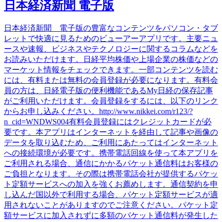
日本経済新聞 電子版
日本経済新聞 電子版の豊富なコンテンツをパソコン・タブ
レットで快適に見るためのビューアーアプリです。主要ニュ
ースや速報、ビジネスやテクノロジーに関するコラムなどを
お読みいただけます。日経平均株価や上場企業の株価などの
マーケット情報をチェックできます。一部コンテンツを読む
には、有料または無料の会員登録が必要になります。有料会
員の方は、日経電子版の便利機能であるMy日経の保存記事
がご利用いただけます。会員登録をするには、以下のリンク
からお申し込みください。http://www.nikkei.com/r123/?
n_cid=WNDWS004有料会員登録にはクレジットカードが必
要です。本アプリはインターネットを経由して記事や画像の
データを取り込むため、ご利用にあたってはインターネット
への接続環境が必要です。携帯電話回線を使って本アプリを
ご利用される場合、通信にかかるパケット通信料はお客様の
ご負担となります。その際は携帯電話会社が提供するパケッ
ト定額サービスへの加入を強くお薦めします。通信契約を申
し込んだ国以外で利用する場合、パケット定額サービスが適
用されないことがありますのでご注意ください。パケット定
額サービスに加入されずに多額のパケット通信料が発生した