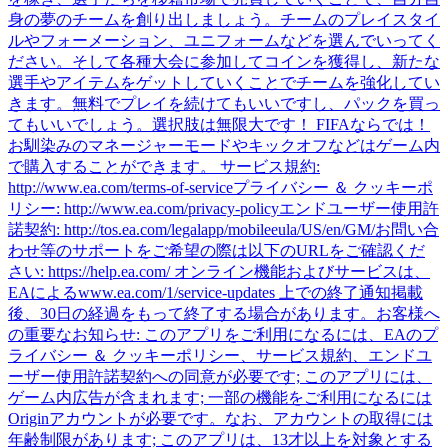
身の夢のチームを創り出しましょう。チームのプレイスタイ
ルやフォーメーション、ユニフォームなどを選んでいってく
ださい。そして各種大会に参加してコインを獲得し、新たな
選手やアイテムをゲットしていくことでチームを強化してい
きます。無料でプレイを続けてもいいですし、パックを買っ
てもいいでしょう。選択肢は無限大です！ FIFAならでは！
お馴染みのマネージャーモードやキックオフなどはゲーム内
で購入することができます。 サービス規約:
http://www.ea.com/terms-of-serviceプライバシー ＆ クッキーポ
リシー: http://www.ea.com/privacy-policyエンドユーザー使用許
諾契約: http://tos.ea.com/legalapp/mobileeula/US/en/GM/お問い合
わせ等のサポートをご希望の際は以下のURLをご確認くだ
さい: https://help.ea.com/ オンライン機能およびサービスは、
EAによるwww.ea.com/1/service-updates 上での終了通知掲載
後、30日の経過をもって終了する場合があります。お客様へ
の重要なお知らせ: このアプリをご利用になるには、EAのプ
ライバシー ＆ クッキーポリシー、サービス規約、エンドユ
ーザー使用許諾契約への同意が必要です; このアプリには、
ゲーム内広告が含まれます; 一部の機能をご利用になるには
Originアカウントが必要です。なお、アカウントの取得には
年齢制限があります; このアプリは、13才以上を対象とする