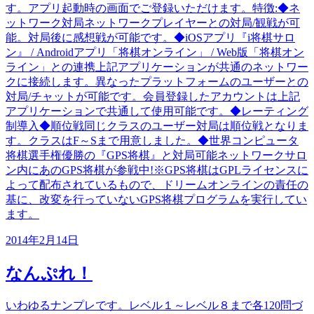
す。アプリ起動時の画面でご登録いただけます。特徴:◆ネ
ットワーク対局ネットワークプレイヤーとの対局/観戦が可
能。対局後に感想戦が可能です。◆iOSアプリ『i将棋サロ
ン』 / Androidアプリ「将棋オンライン」 / Web版「将棋オン
ライン」との連携上記アプリケーションが共通のネットワー
クに接続します。異なったプラットフォームのユーザーとの
対局/チャットが可能です。会員登録したアカウントは上記
アプリケーションで共通して使用可能です。◆レーティング
制導入◆順位戦同じクラスのユーザー対局は順位戦となりま
す。クラスはF～Sまで用意しました。◆世界コンピュータ
将棋選手権優勝の『GPS将棋』と対局可能ネットワークサロ
ン内にあのGPS将棋が参戦中!※GPS将棋はGPLライセンスに
よって配布されているもので、ドリームオンラインの責任の
基に、改変を行っていないGPS将棋プログラムを実行してい
ます。
2014年2月14日
なんぷれ！
いわゆるナンプレです。レベル１～レベル８まで各120問づ