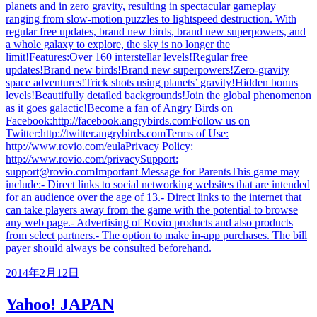
planets and in zero gravity, resulting in spectacular gameplay
ranging from slow-motion puzzles to lightspeed destruction. With
regular free updates, brand new birds, brand new superpowers, and
a whole galaxy to explore, the sky is no longer the
limit!Features:Over 160 interstellar levels!Regular free
updates!Brand new birds!Brand new superpowers!Zero-gravity
space adventures!Trick shots using planets’ gravity!Hidden bonus
levels!Beautifully detailed backgrounds!Join the global phenomenon
as it goes galactic!Become a fan of Angry Birds on
Facebook:http://facebook.angrybirds.comFollow us on
Twitter:http://twitter.angrybirds.comTerms of Use:
http://www.rovio.com/eulaPrivacy Policy:
http://www.rovio.com/privacySupport:
support@rovio.comImportant Message for ParentsThis game may
include:- Direct links to social networking websites that are intended
for an audience over the age of 13.- Direct links to the internet that
can take players away from the game with the potential to browse
any web page.- Advertising of Rovio products and also products
from select partners.- The option to make in-app purchases. The bill
payer should always be consulted beforehand.
2014年2月12日
Yahoo! JAPAN