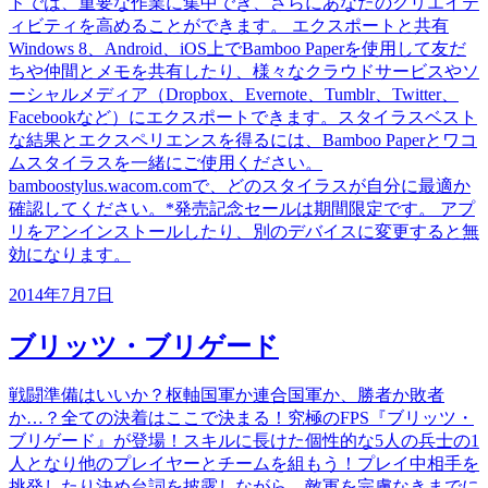
ドでは、重要な作業に集中でき、さらにあなたのクリエイテ
ィビティを高めることができます。 エクスポートと共有
Windows 8、Android、iOS上でBamboo Paperを使用して友だ
ちや仲間とメモを共有したり、様々なクラウドサービスやソ
ーシャルメディア（Dropbox、Evernote、Tumblr、Twitter、
Facebookなど）にエクスポートできます。スタイラスベスト
な結果とエクスペリエンスを得るには、Bamboo Paperとワコ
ムスタイラスを一緒にご使用ください。
bamboostylus.wacom.comで、どのスタイラスが自分に最適か
確認してください。*発売記念セールは期間限定です。 アプ
リをアンインストールしたり、別のデバイスに変更すると無
効になります。
2014年7月7日
ブリッツ・ブリゲード
戦闘準備はいいか？枢軸国軍か連合国軍か、勝者か敗者
か…？全ての決着はここで決まる！究極のFPS『ブリッツ・
ブリゲード』が登場！スキルに長けた個性的な5人の兵士の1
人となり他のプレイヤーとチームを組もう！プレイ中相手を
挑発したり決め台詞を披露しながら、敵軍を完膚なきまでに