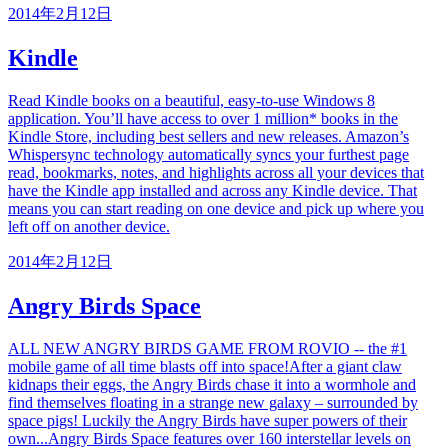
2014年2月12日
Kindle
Read Kindle books on a beautiful, easy-to-use Windows 8
application. You’ll have access to over 1 million* books in the
Kindle Store, including best sellers and new releases. Amazon’s
Whispersync technology automatically syncs your furthest page
read, bookmarks, notes, and highlights across all your devices that
have the Kindle app installed and across any Kindle device. That
means you can start reading on one device and pick up where you
left off on another device.
2014年2月12日
Angry Birds Space
ALL NEW ANGRY BIRDS GAME FROM ROVIO -- the #1
mobile game of all time blasts off into space!After a giant claw
kidnaps their eggs, the Angry Birds chase it into a wormhole and
find themselves floating in a strange new galaxy – surrounded by
space pigs! Luckily the Angry Birds have super powers of their
own...Angry Birds Space features over 160 interstellar levels on