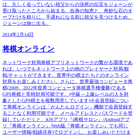
は、久しく会っていない祖父からの決死の伝言をジェーンが
受け取ったところから始まる。自身の知恵と、奇妙な石のオ
ーブだけを頼りに、手遅れになる前に祖父を見つけるため、
ジェーンは旅に出る。
2014年2月14日
将棋オンライン
ネットワーク対局将棋アプリネットワークの繋がる環境であ
れば、いつでもネットワーク上の他のプレイヤーと対局/観
戦/チャットができます。世界中の棋士たちとのオンライン
対局をお楽しみください。さらに、世界最強コンピュータ将
棋(2009、2012年世界コンピュータ将棋選手権優勝)である
GPS将棋と常時対局可能です。(中級～上級レベルの人を対
象としたGPS棋士を複数用意しています)※会員登録につい
て将棋オンラインは「かんたんログイン」機能で会員登録す
ることなく利用可能です。メールアドレスとパスワードを登
録していただくと、iOSアプリ『i将棋サロン』/Androidアプ
リ『将棋オンライン』/Web版『将棋オンライン』でも同じ
ユーザー情報(戦績共有)でログインし、お楽しみいただけま