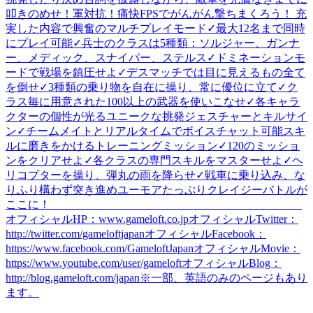
叩きのめせ！軍対抗！痛快FPSでがんがん撃ちまくろう！ 充
実した内容で興奮のマルチプレイモード✓最大12名まで同時
にプレイ可能✓兵士のクラスは5種類：ソルジャー、ガンナ
ー、メディック、スナイパー、ステルス✓ドミネーションモ
ードで戦場を鎮圧せよ✓デスマッチでは目に見えるもの全て
を倒せ✓3種類の乗り物を自在に操り、常に優位に立て✓ク
ラス毎に用意された100以上の武器を使いこなせ✓各キャラ
クターの個性が光るユニークな挑発ジェスチャーとキルサイ
ン✓チームメイトとリアルタイムでボイスチャット可能スキ
ルに磨きをかけるトレーニングミッション✓120のミッショ
ンをクリアせよ✓各クラスの専門スキルをマスターせよ✓ヘ
リコプターを操り、弾丸の雨を降らせ✓戦車に乗り込み、な
りふり構わず突き進めユーモアたっぷりクレイジーバトルが
ここに！_____________________________________________
オフィシャルHP：www.gameloft.co.jpオフィシャルTwitter：
http://twitter.com/gameloftjapanオフィシャルFacebook：
https://www.facebook.com/GameloftJapanオフィシャルMovie：
https://www.youtube.com/user/gameloftオフィシャルBlog：
http://blog.gameloft.com/japan※一部、英語のみのページもあり
ます。