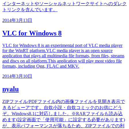
インターネットやソーシャルネットワークサイトへのダレク
トリンクを含んでいます。
2014年3月13日
VLC for Windows 8
VLC for Windows 8 is an experimental port of VLC media player
for the WinRT platform.VLC media player is an open source
application that plays all multimedia file formats, from files, streams
and discs on all platform.This application will play most video file
formats, including Ogg, FLAC and MKV.
2014年3月10日
nyalu
ZIPファイル/PDFファイル内の画像ファイルを見開き表示で
きるビューアです。自炊小説・自炊コミックのお供にどう
ぞ。Windows8.1に対応しました。※RARファイルも読み込
めます(設定画面で「使用可能」に設定する必要があります)
が、表示パフォーマンスが落ちるため、ZIPファイルでの利