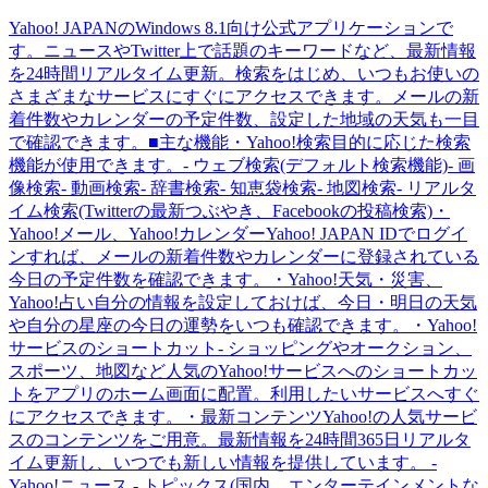
Yahoo! JAPANのWindows 8.1向け公式アプリケーションで
す。ニュースやTwitter上で話題のキーワードなど、最新情報
を24時間リアルタイム更新。検索をはじめ、いつもお使いの
さまざまなサービスにすぐにアクセスできます。メールの新
着件数やカレンダーの予定件数、設定した地域の天気も一目
で確認できます。■主な機能・Yahoo!検索目的に応じた検索
機能が使用できます。- ウェブ検索(デフォルト検索機能)- 画
像検索- 動画検索- 辞書検索- 知恵袋検索- 地図検索- リアルタ
イム検索(Twitterの最新つぶやき、Facebookの投稿検索)・
Yahoo!メール、Yahoo!カレンダーYahoo! JAPAN IDでログイ
ンすれば、メールの新着件数やカレンダーに登録されている
今日の予定件数を確認できます。・Yahoo!天気・災害、
Yahoo!占い自分の情報を設定しておけば、今日・明日の天気
や自分の星座の今日の運勢をいつも確認できます。・Yahoo!
サービスのショートカット- ショッピングやオークション、
スポーツ、地図など人気のYahoo!サービスへのショートカッ
トをアプリのホーム画面に配置。利用したいサービスへすぐ
にアクセスできます。・最新コンテンツYahoo!の人気サービ
スのコンテンツをご用意。最新情報を24時間365日リアルタ
イム更新し、いつでも新しい情報を提供しています。 -
Yahoo!ニュース - トピックス(国内、エンターテインメントな