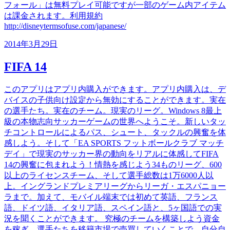
フォール」は無料プレイ可能ですが一部のゲーム内アイテム
は課金されます。利用規約
http://disneytermsofuse.com/japanese/
2014年3月29日
FIFA 14
このアプリはアプリ内購入ができます。アプリ内購入は、デ
バイスの子供向け設定から無効にすることができます。実在
の選手たち。実在のチーム。現実のリーグ。Windows 8最上
級の本物志向サッカーゲームの世界へようこそ。新しいタッ
チコントロールによるパス、シュート、タックルの興奮を体
感しよう。そして「EA SPORTS フットボールクラブ マッチ
デイ」で現実のサッカー界の動向をリアルに体感してFIFA
14の興奮に包まれよう！情熱を感じよう34ものリーグ、600
以上のライセンスチーム、そして選手総数は1万6000人以
上。イングランドプレミアリーグからリーガ・エスパニョー
ラまで。加えて、モバイル端末では初めて英語、フランス
語、ドイツ語、イタリア語、スペイン語と、5ヶ国語での実
況を聞くことができます。 究極のチームを構築しよう資金
を稼ぎ、選手たちを移籍市場で売買していくことで、自分自