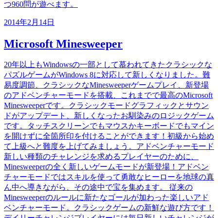
つ960問が遊べます。
2014年2月14日
Microsoft Minesweeper
20年以上もWindowsの一部として慕われてきたクラシックな
パズルゲームがWindows 8に対応して新しくなりました。難
易度調節、クラシックなMinesweeperゲームプレイ、新登場
のアドベンチャーモードを搭載、これまでで最高のMicrosoft
Minesweeperです。クラシックモードグラフィックとサウン
ドがアップデート、新しくなったお馴染みのロジックゲーム
です。タッチスクリーンでもマウスかキーボードでもマイン
を開けずに全箇所印を付けることができます！初級から始め
て上級へと難度を上げてみましょう。アドベンチャーモード
新しい種類のチャレンジを求めるプレイヤーのために、
Minesweeperの全く新しいゲームモードが新登場！アドベン
チャーモードではスキルを使って勇敢なヒーローを地球の真
ん中へ導きながら、その途中で宝を集めます。 従来の
Minesweeperのルールに新たなゴールが加わった楽しいアド
ベンチャーモード。クラシックゲームの新鮮な遊び方です！
デイリーチャレンジプレイヤーには毎日新しいチャレンジが