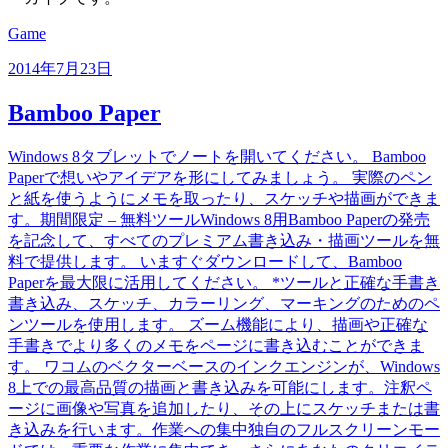
Game
2014年7月23日
Bamboo Paper
Windows 8タブレットでノートを開いてください。 Bamboo
Paperで想いやアイデアを形にしてみましょう。 実際のペン
と紙を使うようにメモを取ったり、スケッチや描画ができま
す。期間限定 – 無料ツールWindows 8用Bamboo Paperの発売
を記念して、すべてのプレミアム書き込み・描画ツールを無
料で提供します。 いますぐダウンロードして、Bamboo
Paperを最大限に活用してください。 *ツールと正確な手書き
書き込み、スケッチ、カラーリング、マーキングのためのペ
ンツールを使用します。 ズーム機能により、描画や正確な
手書きでより多くのメモをページに書き込むことができま
す。 ワコムのベクターベースのインクエンジンが、Windows
8上での最高品質の描画と書き込みを可能にします。注釈ペ
ージに画像や写真を追加したり、その上にスケッチまたは書
き込みを行います。作業への集中独自のフルスクリーンモー