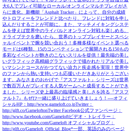
大6人でプレイ可能なローカル/オンラインマルチプレイがさ
らに進化。新機能「Asphalt Tracker」によって、自分の成績
やトロフィーをフレンドと比べたり、フレンドに対戦を申し
込んだりすることが可能に。また、マッチメイキングシステ
ムを使えば世界中のライバルとオンライン対戦も楽しめる。
ドライブテクを磨いたら、世界のトッププレイヤーとスペシ
ャルイベントで腕を競い合おう！多種多様なイベント選べる
モードは6種類。15のコンペティションで展開される150もの
多彩なイベントが飽きのこないスリルを提供！最先端の美し
いグラフィック高精細グラフィックで描かれたリアルで美し
いマシンとコースがかつてない迫力と疾走感を実現！世界中
のファンから熱い支持いつも応援いただきありがとうござい
ます。みなさまのおかげで『アスファルト』シリーズは世界
で数百万人がプレイする人気ゲームへと成長することができ
ました。シリーズ史上最高の臨場感と美しさを誇る『アスフ
ァルト7』もぜひ一緒に盛り上げていきましょう！----オフィ
シャルHP：http://www.gameloft.co.jpTwitter：
http://glft.co/GameloftonTwitter Facebook公式ファンページ：
http://www.facebook.com/Gameloftビデオ・トレイラー：
http://www.youtube.com/Gameloft オフィシャルブログ：
http://glft.co/Gameloft_Official_Blog*一部、英語のみのページ