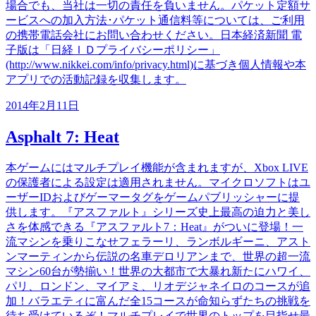
場合でも、当社は一切の責任を負いません。パケット定額サ
ービスへの加入方法･パケット通信料等については、ご利用
の携帯電話会社にお問い合わせください。日本経済新聞 電
子版は「日経ＩＤプライバシーポリシー」
(http://www.nikkei.com/info/privacy.html)に基づき個人情報や本
アプリでの活動記録を収集します。
2014年2月11日
Asphalt 7: Heat
本ゲームにはマルチプレイ機能が含まれますが、Xbox LIVE
の保護者による設定は適用されません。マイクロソフトはユ
ーザーIDおよびゲーマータグをゲームパブリッシャーに提
供します。『アスファルト』シリーズ史上最高の迫力と美し
さを体感できる『アスファルト7：Heat』がついに登場！一
流マシンを乗りこなせフェラーリ、ランボルギーニ、アスト
ンマーティンから伝説の名車デロリアンまで、世界の超一流
マシン60台が勢揃い！世界の大都市で大暴れ新たにハワイ、
パリ、ロンドン、マイアミ、リオデジャネイロのコースが追
加！バラエティに富んだ全15コースが命知らずたちの挑戦を
待ち受けているぞ！マルチプレイで世界のトップを目指せ最