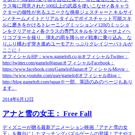
ラス毎に用意された100以上の武器を使いこなせ✓各キャラ
クターの個性が光るユニークな挑発ジェスチャーとキルサイ
ン✓チームメイトとリアルタイムでボイスチャット可能スキ
ルに磨きをかけるトレーニングミッション✓120のミッショ
ンをクリアせよ✓各クラスの専門スキルをマスターせよ✓ヘ
リコプターを操り、弾丸の雨を降らせ✓戦車に乗り込み、な
りふり構わず突き進めユーモアたっぷりクレイジーバトルが
ここに！_____________________________________________
オフィシャルHP：www.gameloft.co.jpオフィシャルTwitter：
http://twitter.com/gameloftjapanオフィシャルFacebook：
https://www.facebook.com/GameloftJapanオフィシャルMovie：
https://www.youtube.com/user/gameloftオフィシャルBlog：
http://blog.gameloft.com/japan※一部、英語のみのページもあり
ます。
2014年6月12日
アナと雪の女王： Free Fall
ディズニーが贈る最新アニメーション映画『アナと雪の女
王』を舞台にしたマッチングパズルゲームの登場！アナやエ