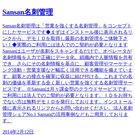
Sansan名刺管理
Sansan名刺管理は「営業を強くする名刺管理」をコンセプト
にしたサービスです◆まずはインストール後に表示されるリ
ンクから、デモＩＤを取得し最新の名刺管理をご体験下さ
い！◆実際のご利用には法人でのご契約が必要となります
Sansanはユーザが名刺をスキャンするだけで、オペレータが
名刺情報を人力で正確にデータ化。組織内で人脈情報を共有
でき、さらにその名刺情報を基点に、顧客管理やマーケティ
ング活動・営業支援など幅広く活用できる機能を備えていま
す。顧客との接点を確実に収益に結び付ける、これまでの名
刺の価値を革新する全く新しい営業を強くする名刺管理サー
ビスです。※Sansanは月々課金型のクラウドサービスです。
ご利用には法人でのご契約が必要となります。ＩＤをお持ち
でない方は無料デモＩＤを発行しております。インストール
後に表示されるリンクからお問い合わせください。法人名刺
管理シェアNo.1 Sansanの活用事例などもご用意しておりま
す。
2014年2月12日