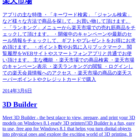
楽天市場
アプリの主な特徴 ・「キーワード検索」「ジャンル検索」
など様々な方法で商品を探して、お買い物して頂けます。
・「ランキング」メニューから楽天市場での売れ筋商品をチ
ェックして頂けます。 ・開催中のキャンペーンや最新のセ
ール情報をチェックして、ギフトやプレゼントをお得にお求
め頂けます。 ・ポイント数やお気に入りブックマーク、閲
覧履歴をWEBサイトやスマートフォンアプリと共通でお使
い頂けます。 主な機能 ・楽天市場での商品検索 ・楽天市場
のキャンペーン表示 ・楽天ランキングの閲覧 ・ログインし
ての楽天会員情報へのアクセス ・楽天市場の商品の楽天ス
ーパーポイントやクレジットカードで購入
2014年3月6日
3D Builder
Meet 3D Builder - the best place to view, prepare, and print your 3D
models on Windows 8.1-ready 3D printers!3D Builder is a fun, easy
to use, free app for Windows 8.1 that helps you turn digital objects
into physical ones and explore the exciting world of 3D printing. It