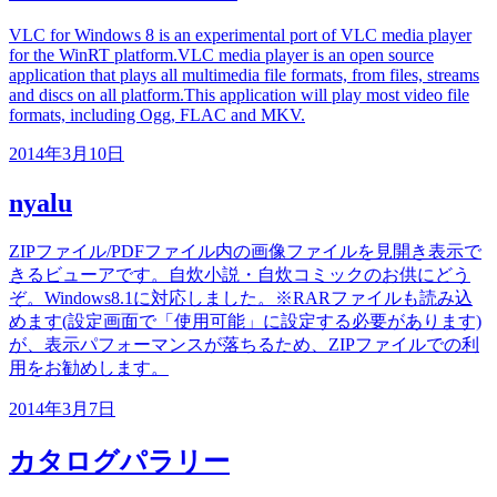
VLC for Windows 8 is an experimental port of VLC media player
for the WinRT platform.VLC media player is an open source
application that plays all multimedia file formats, from files, streams
and discs on all platform.This application will play most video file
formats, including Ogg, FLAC and MKV.
2014年3月10日
nyalu
ZIPファイル/PDFファイル内の画像ファイルを見開き表示で
きるビューアです。自炊小説・自炊コミックのお供にどう
ぞ。Windows8.1に対応しました。※RARファイルも読み込
めます(設定画面で「使用可能」に設定する必要があります)
が、表示パフォーマンスが落ちるため、ZIPファイルでの利
用をお勧めします。
2014年3月7日
カタログパラリー