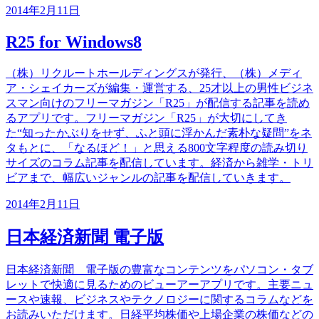
2014年2月11日
R25 for Windows8
（株）リクルートホールディングスが発行、（株）メディ
ア・シェイカーズが編集・運営する、25才以上の男性ビジネ
スマン向けのフリーマガジン「R25」が配信する記事を読め
るアプリです。フリーマガジン「R25」が大切にしてき
た“知ったかぶりをせず、ふと頭に浮かんだ素朴な疑問”をネ
タもとに、「なるほど！」と思える800文字程度の読み切り
サイズのコラム記事を配信しています。経済から雑学・トリ
ビアまで、幅広いジャンルの記事を配信していきます。
2014年2月11日
日本経済新聞 電子版
日本経済新聞 電子版の豊富なコンテンツをパソコン・タブ
レットで快適に見るためのビューアーアプリです。主要ニュ
ースや速報、ビジネスやテクノロジーに関するコラムなどを
お読みいただけます。日経平均株価や上場企業の株価などの