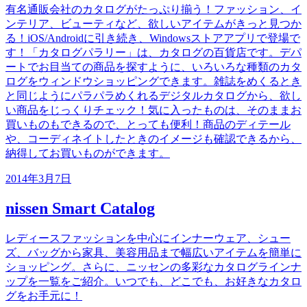
有名通販会社のカタログがたっぷり揃う！ファッション、イ
ンテリア、ビューティなど、欲しいアイテムがきっと見つか
る！iOS/Androidに引き続き、Windowsストアアプリで登場で
す！「カタログパラリー」は、カタログの百貨店です。デパ
ートでお目当ての商品を探すように、いろいろな種類のカタ
ログをウィンドウショッピングできます。雑誌をめくるとき
と同じようにパラパラめくれるデジタルカタログから、欲し
い商品をじっくりチェック！気に入ったものは、そのままお
買いものもできるので、とっても便利！商品のディテール
や、コーディネイトしたときのイメージも確認できるから、
納得してお買いものができます。
2014年3月7日
nissen Smart Catalog
レディースファッションを中心にインナーウェア、シュー
ズ、バッグから家具、美容用品まで幅広いアイテムを簡単に
ショッピング。さらに、ニッセンの多彩なカタログラインナ
ップを一覧をご紹介。いつでも、どこでも、お好きなカタロ
グをお手元に！