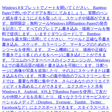
Windows 8タブレットでノートを開いてください。 Bamboo
Paperで想いやアイデアを形にしてみましょう。 実際のペン
と紙を使うようにメモを取ったり、スケッチや描画ができま
す。期間限定 – 無料ツールWindows 8用Bamboo Paperの発売
を記念して、すべてのプレミアム書き込み・描画ツールを無
料で提供します。 いますぐダウンロードして、Bamboo
Paperを最大限に活用してください。 *ツールと正確な手書き
書き込み、スケッチ、カラーリング、マーキングのためのペ
ンツールを使用します。 ズーム機能により、描画や正確な
手書きでより多くのメモをページに書き込むことができま
す。 ワコムのベクターベースのインクエンジンが、Windows
8上での最高品質の描画と書き込みを可能にします。注釈ペ
ージに画像や写真を追加したり、その上にスケッチまたは書
き込みを行います。作業への集中独自のフルスクリーンモー
ドでは、重要な作業に集中でき、さらにあなたのクリエイテ
ィビティを高めることができます。 エクスポートと共有
Windows 8、Android、iOS上でBamboo Paperを使用して友だ
ちや仲間とメモを共有したり、様々なクラウドサービスやソ
ーシャルメディア（Dropbox、Evernote、Tumblr、Twitter、
Facebookなど）にエクスポートできます。スタイラスベスト