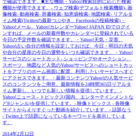
で確認できます。■主な機能・Yahoo!検索目的に応じた検索
機能が使用できます。- ウェブ検索(デフォルト検索機能)- 画
像検索- 動画検索- 辞書検索- 知恵袋検索- 地図検索- リアルタ
イム検索(Twitterの最新つぶやき、Facebookの投稿検索)・
Yahoo!メール、Yahoo!カレンダーYahoo! JAPAN IDでログイ
ンすれば、メールの新着件数やカレンダーに登録されている
今日の予定件数を確認できます。・Yahoo!天気・災害、
Yahoo!占い自分の情報を設定しておけば、今日・明日の天気
や自分の星座の今日の運勢をいつも確認できます。・Yahoo!
サービスのショートカット- ショッピングやオークション、
スポーツ、地図など人気のYahoo!サービスへのショートカッ
トをアプリのホーム画面に配置。利用したいサービスへすぐ
にアクセスできます。・最新コンテンツYahoo!の人気サービ
スのコンテンツをご用意。最新情報を24時間365日リアルタ
イム更新し、いつでも新しい情報を提供しています。 -
Yahoo!ニュース - トピックス(国内、エンターテインメントな
ど8ジャンル)を提供しています。- 映像トピックス - 各映像
サイトからえりすぐった動画を紹介しています。- 話題なう
- Twitter上で話題になっているキーワードを表示していま
す。
2014年2月12日