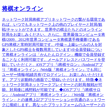
将棋オンライン
ネットワーク対局将棋アプリネットワークの繋がる環境であ
れば、いつでもネットワーク上の他のプレイヤーと対局/観
戦/チャットができます。世界中の棋士たちとのオンライン
対局をお楽しみください。さらに、世界最強コンピュータ将
棋(2009、2012年世界コンピュータ将棋選手権優勝)である
GPS将棋と常時対局可能です。(中級～上級レベルの人を対
象としたGPS棋士を複数用意しています)※会員登録につい
て将棋オンラインは「かんたんログイン」機能で会員登録す
ることなく利用可能です。メールアドレスとパスワードを登
録していただくと、iOSアプリ『i将棋サロン』/Androidアプ
リ『将棋オンライン』/Web版『将棋オンライン』でも同じ
ユーザー情報(戦績共有)でログインし、お楽しみいただけま
す。アプリ起動時の画面でご登録いただけます。特徴:◆ネ
ットワーク対局ネットワークプレイヤーとの対局/観戦が可
能。対局後に感想戦が可能です。◆iOSアプリ『i将棋サロ
ン』 / Androidアプリ「将棋オンライン」 / Web版「将棋オン
ライン」との連携上記アプリケーションが共通のネットワー
クに接続します。異なったプラットフォームのユーザーとの