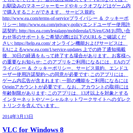
お馴染みのマネージャーモードやキックオフなどはゲーム内
で購入することができます。 サービス規約:
http://www.ea.com/terms-of-serviceプライバシー ＆ クッキーポ
リシー: http://www.ea.com/privacy-policyエンドユーザー使用許
諾契約: http://tos.ea.com/legalapp/mobileeula/US/en/GM/お問い合
わせ等のサポートをご希望の際は以下のURLをご確認くだ
さい: https://help.ea.com/ オンライン機能およびサービスは、
EAによるwww.ea.com/1/service-updates 上での終了通知掲載
後、30日の経過をもって終了する場合があります。お客様へ
の重要なお知らせ: このアプリをご利用になるには、EAのプ
ライバシー ＆ クッキーポリシー、サービス規約、エンドユ
ーザー使用許諾契約への同意が必要です; このアプリには、
ゲーム内広告が含まれます; 一部の機能をご利用になるには
Originアカウントが必要です。なお、アカウントの取得には
年齢制限があります; このアプリは、13才以上を対象とする
インターネットやソーシャルネットワークサイトへのダレク
トリンクを含んでいます。
2014年3月13日
VLC for Windows 8