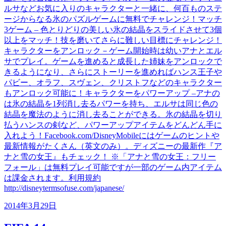
ルサなどお気に入りのキャラクターと一緒に、何百ものステ
ージからなる氷のパズルゲームに無料でチャレンジ！マッチ
3ゲーム – 色とりどりの美しい氷の結晶をスライドさせて3個
以上をマッチ！技を磨いてさらに難しい目標にチャレンジ！
キャラクターをアンロック－ゲーム開始時は幼いアナとエル
サでプレイ。ゲームを進めると成長した姉妹をアンロックで
きるようになり、さらにストーリーを進めればハンス王子や
パビー、オラフ、スヴェン、クリストフなどのキャラクター
もアンロック可能に！キャラクターをパワーアップ –アナの
は氷の結晶を1列消し去るパワーを持ち、エルサは同じ色の
結晶を魔法のように消し去ることができる。氷の結晶を切り
払うハンスの剣など、パワーアップアイテムをどんどん手に
入れよう！Facebook.com/DisneyMobileにはゲームのヒントや
最新情報がたくさん（英文のみ）。ディズニーの最新作『ア
ナと雪の女王』もチェック！ ※「アナと雪の女王：フリー
フォール」は無料プレイ可能ですが一部のゲーム内アイテム
は課金されます。利用規約
http://disneytermsofuse.com/japanese/
2014年3月29日