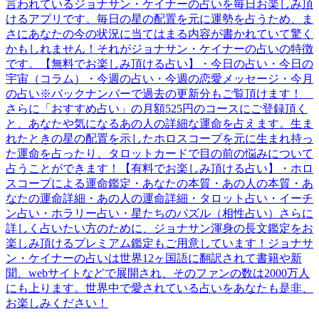
言われているジョナサン・ケイナーの占いを毎日お楽しみ頂
けるアプリです。毎日の星の配置を元に運勢を占うため、ま
さにあなたの今の状況に当てはまる内容が書かれていて驚く
かもしれません！それがジョナサン・ケイナーの占いの特徴
です。【無料でお楽しみ頂ける占い】・今日の占い・今日の
宇宙（コラム）・今週の占い・今週の恋愛メッセージ・今月
の占い※バックナンバーで過去の更新分もご覧頂けます！
さらに「おすすめ占い」の月額525円のコースにご登録頂く
と、あなたや気になるあの人の詳細な運命を占えます。生ま
れたときの星の配置を示したホロスコープを元に生まれ持っ
た運命を占ったり、タロットカードで目の前の悩みについて
占うことができます！【有料でお楽しみ頂ける占い】・ホロ
スコープによる運命鑑定・あなたの本質・あの人の本質・あ
なたの運命詳細・あの人の運命詳細・タロット占い・イーチ
ン占い・ホラリー占い・星たちのパズル（相性占い）さらに
詳しく占いたい方のために、ジョナサン渾身の長文鑑定をお
楽しみ頂けるプレミアム鑑定もご用意しています！ジョナサ
ン・ケイナーの占いは世界12ヶ国語に翻訳されて書籍や新
聞、webサイトなどで展開され、そのファンの数は2000万人
にも上ります。世界中で愛されている占いをあなたも是非、
お楽しみください！