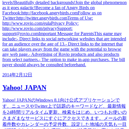
levels!Beautifully detailed backgrounds!Join the global phenomenon
as it goes galactic!Become a fan of Angry Birds on
Facebook:http://facebook.angrybirds.comFollow us on
Twitter:http://twitter.angrybirds.comTerms of Use:
http://www.rovio.com/eulaPrivacy Policy:
http://www.rovio.com/privacySupport:
support@rovio.comImportant Message for ParentsThis game may
include:- Direct links to social networking websites that are intended
for an audience over the age of 13.- Direct links to the internet that
can take players away from the game with the potential to browse
any web page.- Advertising of Rovio products and also products
from select partners.- The option to make in-app purchases. The bill
payer should always be consulted beforehand.
2014年2月12日
Yahoo! JAPAN
Yahoo! JAPANのWindows 8.1向け公式アプリケーションで
す。ニュースやTwitter上で話題のキーワードなど、最新情報
を24時間リアルタイム更新。検索をはじめ、いつもお使いの
さまざまなサービスにすぐにアクセスできます。メールの新
着件数やカレンダーの予定件数、設定した地域の天気も一目