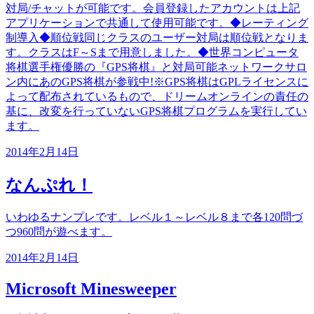
対局/チャットが可能です。会員登録したアカウントは上記
アプリケーションで共通して使用可能です。◆レーティング
制導入◆順位戦同じクラスのユーザー対局は順位戦となりま
す。クラスはF～Sまで用意しました。◆世界コンピュータ
将棋選手権優勝の『GPS将棋』と対局可能ネットワークサロ
ン内にあのGPS将棋が参戦中!※GPS将棋はGPLライセンスに
よって配布されているもので、ドリームオンラインの責任の
基に、改変を行っていないGPS将棋プログラムを実行してい
ます。
2014年2月14日
なんぷれ！
いわゆるナンプレです。レベル１～レベル８まで各120問づ
つ960問が遊べます。
2014年2月14日
Microsoft Minesweeper