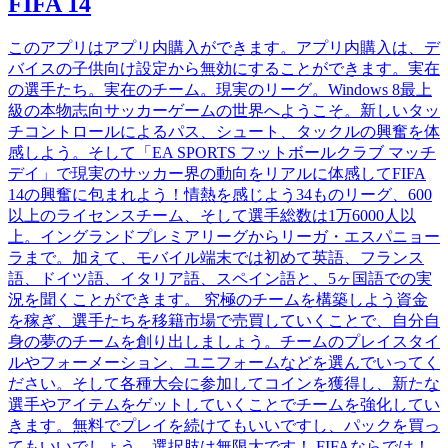
FIFA 14
このアプリはアプリ内購入ができます。アプリ内購入は、デ
バイスの子供向け設定から無効にすることができます。実在
の選手たち。実在のチーム。現実のリーグ。Windows 8最上
級の本物志向サッカーゲームの世界へようこそ。新しいタッ
チコントロールによるパス、シュート、タックルの興奮を体
感しよう。そして「EA SPORTS フットボールクラブ マッチ
デイ」で現実のサッカー界の動向をリアルに体感してFIFA
14の興奮に包まれよう！情熱を感じよう34ものリーグ、600
以上のライセンスチーム、そして選手総数は1万6000人以
上。イングランドプレミアリーグからリーガ・エスパニョー
ラまで。加えて、モバイル端末では初めて英語、フランス
語、ドイツ語、イタリア語、スペイン語と、5ヶ国語での実
況を聞くことができます。 究極のチームを構築しよう資金
を稼ぎ、選手たちを移籍市場で売買していくことで、自分自
身の夢のチームを創り出しましょう。チームのプレイスタイ
ルやフォーメーション、ユニフォームなどを選んでいってく
ださい。そして各種大会に参加してコインを獲得し、新たな
選手やアイテムをゲットしていくことでチームを強化してい
きます。無料でプレイを続けてもいいですし、パックを買っ
てもいいでしょう。選択肢は無限大です！ FIFAならでは！