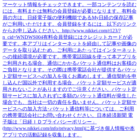
マーケット情報をチェックできます。一部コンテンツを読む
には、有料または無料の会員登録が必要になります。有料会
員の方は、日経電子版の便利機能であるMy日経の保存記事
がご利用いただけます。会員登録をするには、以下のリンク
からお申し込みください。http://www.nikkei.com/r123/?
n_cid=WNDWS004有料会員登録にはクレジットカードが必
要です。本アプリはインターネットを経由して記事や画像の
データを取り込むため、ご利用にあたってはインターネット
への接続環境が必要です。携帯電話回線を使って本アプリを
ご利用される場合、通信にかかるパケット通信料はお客様の
ご負担となります。その際は携帯電話会社が提供するパケッ
ト定額サービスへの加入を強くお薦めします。通信契約を申
し込んだ国以外で利用する場合、パケット定額サービスが適
用されないことがありますのでご注意ください。パケット定
額サービスに加入されずに多額のパケット通信料が発生した
場合でも、当社は一切の責任を負いません。パケット定額サ
ービスへの加入方法･パケット通信料等については、ご利用
の携帯電話会社にお問い合わせください。日本経済新聞 電
子版は「日経ＩＤプライバシーポリシー」
(http://www.nikkei.com/info/privacy.html)に基づき個人情報や本
アプリでの活動記録を収集します。