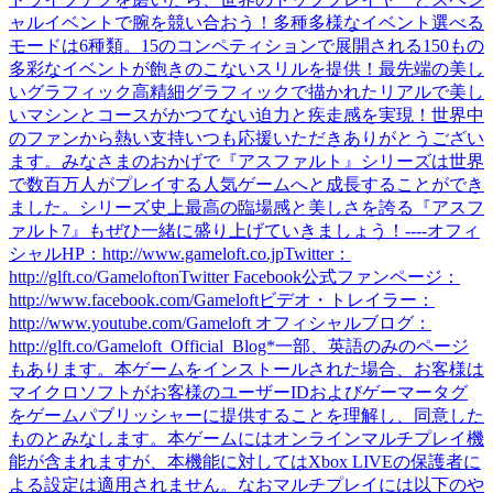
ャルイベントで腕を競い合おう！多種多様なイベント選べる
モードは6種類。15のコンペティションで展開される150もの
多彩なイベントが飽きのこないスリルを提供！最先端の美し
いグラフィック高精細グラフィックで描かれたリアルで美し
いマシンとコースがかつてない迫力と疾走感を実現！世界中
のファンから熱い支持いつも応援いただきありがとうござい
ます。みなさまのおかげで『アスファルト』シリーズは世界
で数百万人がプレイする人気ゲームへと成長することができ
ました。シリーズ史上最高の臨場感と美しさを誇る『アスフ
ァルト7』もぜひ一緒に盛り上げていきましょう！----オフィ
シャルHP：http://www.gameloft.co.jpTwitter：
http://glft.co/GameloftonTwitter Facebook公式ファンページ：
http://www.facebook.com/Gameloftビデオ・トレイラー：
http://www.youtube.com/Gameloft オフィシャルブログ：
http://glft.co/Gameloft_Official_Blog*一部、英語のみのページ
もあります。本ゲームをインストールされた場合、お客様は
マイクロソフトがお客様のユーザーIDおよびゲーマータグ
をゲームパブリッシャーに提供することを理解し、同意した
ものとみなします。本ゲームにはオンラインマルチプレイ機
能が含まれますが、本機能に対してはXbox LIVEの保護者に
よる設定は適用されません。なおマルチプレイには以下のや