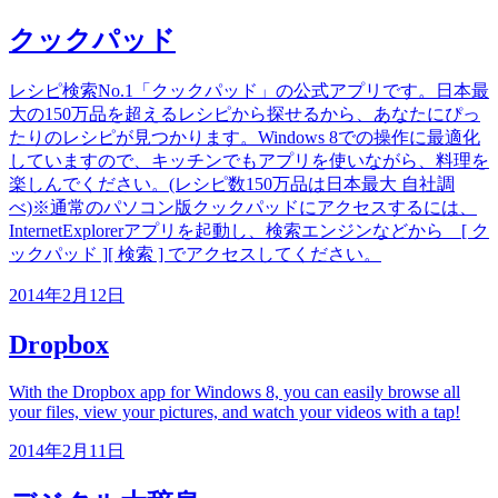
クックパッド
レシピ検索No.1「クックパッド」の公式アプリです。日本最
大の150万品を超えるレシピから探せるから、あなたにぴっ
たりのレシピが見つかります。Windows 8での操作に最適化
していますので、キッチンでもアプリを使いながら、料理を
楽しんでください。(レシピ数150万品は日本最大 自社調
べ)※通常のパソコン版クックパッドにアクセスするには、
InternetExplorerアプリを起動し、検索エンジンなどから [ ク
ックパッド ][ 検索 ] でアクセスしてください。
2014年2月12日
Dropbox
With the Dropbox app for Windows 8, you can easily browse all
your files, view your pictures, and watch your videos with a tap!
2014年2月11日