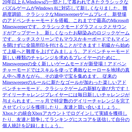
20年以上もWindowsの一部として慕われてきたクラシックな
パズルゲームがWindows 8に対応して新しくなりました。難
易度調節、クラシックなMinesweeperゲームプレイ、新登場
のアドベンチャーモードを搭載、これまでで最高のMicrosoft
Minesweeperです。クラシックモードグラフィックとサウン
ドがアップデート、新しくなったお馴染みのロジックゲーム
です。タッチスクリーンでもマウスかキーボードでもマイン
を開けずに全箇所印を付けることができます！初級から始め
て上級へと難度を上げてみましょう。アドベンチャーモード
新しい種類のチャレンジを求めるプレイヤーのために、
Minesweeperの全く新しいゲームモードが新登場！アドベン
チャーモードではスキルを使って勇敢なヒーローを地球の真
ん中へ導きながら、その途中で宝を集めます。 従来の
Minesweeperのルールに新たなゴールが加わった楽しいアド
ベンチャーモード。クラシックゲームの新鮮な遊び方です！
デイリーチャレンジプレイヤーには毎日新しいチャレンジが
与えられます。一ヶ月で特定数のデイリーチャレンジを完了
させてバッジを獲得したり、友達と競い合いましょう。
Xboxとの統合Xboxアカウントでログインして実績を獲得し
たり、友達と競争してランキングにスコアを送信して自分の
個人統計を記録しましょう。