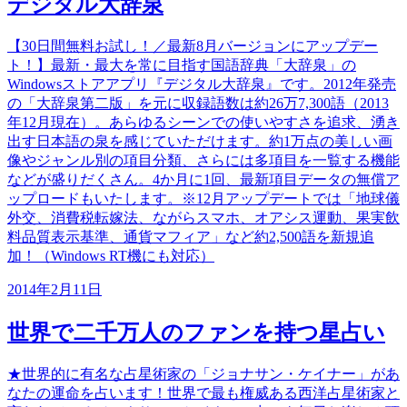
デジタル大辞泉
【30日間無料お試し！／最新8月バージョンにアップデー
ト！】最新・最大を常に目指す国語辞典「大辞泉」の
Windowsストアアプリ『デジタル大辞泉』です。2012年発売
の「大辞泉第二版」を元に収録語数は約26万7,300語（2013
年12月現在）。あらゆるシーンでの使いやすさを追求、湧き
出す日本語の泉を感じていただけます。約1万点の美しい画
像やジャンル別の項目分類、さらには多項目を一覧する機能
などが盛りだくさん。4か月に1回、最新項目データの無償ア
ップロードもいたします。※12月アップデートでは「地球儀
外交、消費税転嫁法、ながらスマホ、オアシス運動、果実飲
料品質表示基準、通貨マフィア」など約2,500語を新規追
加！（Windows RT機にも対応）
2014年2月11日
世界で二千万人のファンを持つ星占い
★世界的に有名な占星術家の「ジョナサン・ケイナー」があ
なたの運命を占います！世界で最も権威ある西洋占星術家と