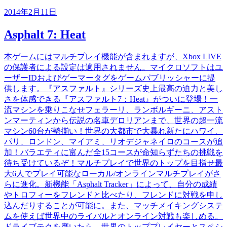
2014年2月11日
Asphalt 7: Heat
本ゲームにはマルチプレイ機能が含まれますが、Xbox LIVE
の保護者による設定は適用されません。マイクロソフトはユ
ーザーIDおよびゲーマータグをゲームパブリッシャーに提
供します。『アスファルト』シリーズ史上最高の迫力と美し
さを体感できる『アスファルト7：Heat』がついに登場！一
流マシンを乗りこなせフェラーリ、ランボルギーニ、アスト
ンマーティンから伝説の名車デロリアンまで、世界の超一流
マシン60台が勢揃い！世界の大都市で大暴れ新たにハワイ、
パリ、ロンドン、マイアミ、リオデジャネイロのコースが追
加！バラエティに富んだ全15コースが命知らずたちの挑戦を
待ち受けているぞ！マルチプレイで世界のトップを目指せ最
大6人でプレイ可能なローカル/オンラインマルチプレイがさ
らに進化。新機能「Asphalt Tracker」によって、自分の成績
やトロフィーをフレンドと比べたり、フレンドに対戦を申し
込んだりすることが可能に。また、マッチメイキングシステ
ムを使えば世界中のライバルとオンライン対戦も楽しめる。
ドライブテクを磨いたら、世界のトッププレイヤーとスペシ