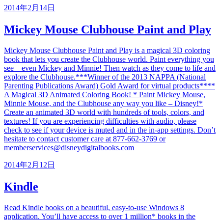
2014年2月14日
Mickey Mouse Clubhouse Paint and Play
Mickey Mouse Clubhouse Paint and Play is a magical 3D coloring
book that lets you create the Clubhouse world. Paint everything you
see – even Mickey and Minnie! Then watch as they come to life and
explore the Clubhouse.***Winner of the 2013 NAPPA (National
Parenting Publications Award) Gold Award for virtual products****
A Magical 3D Animated Coloring Book! * Paint Mickey Mouse,
Minnie Mouse, and the Clubhouse any way you like – Disney!*
Create an animated 3D world with hundreds of tools, colors, and
textures! If you are experiencing difficulties with audio, please
check to see if your device is muted and in the in-app settings. Don’t
hesitate to contact customer care at 877-662-3769 or
memberservices@disneydigitalbooks.com
2014年2月12日
Kindle
Read Kindle books on a beautiful, easy-to-use Windows 8
application. You’ll have access to over 1 million* books in the