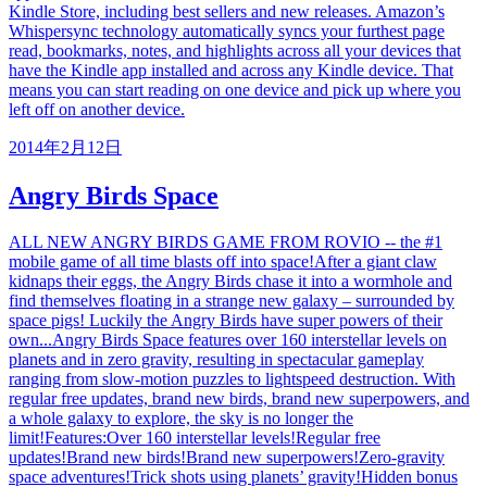
Kindle Store, including best sellers and new releases. Amazon’s
Whispersync technology automatically syncs your furthest page
read, bookmarks, notes, and highlights across all your devices that
have the Kindle app installed and across any Kindle device. That
means you can start reading on one device and pick up where you
left off on another device.
2014年2月12日
Angry Birds Space
ALL NEW ANGRY BIRDS GAME FROM ROVIO -- the #1
mobile game of all time blasts off into space!After a giant claw
kidnaps their eggs, the Angry Birds chase it into a wormhole and
find themselves floating in a strange new galaxy – surrounded by
space pigs! Luckily the Angry Birds have super powers of their
own...Angry Birds Space features over 160 interstellar levels on
planets and in zero gravity, resulting in spectacular gameplay
ranging from slow-motion puzzles to lightspeed destruction. With
regular free updates, brand new birds, brand new superpowers, and
a whole galaxy to explore, the sky is no longer the
limit!Features:Over 160 interstellar levels!Regular free
updates!Brand new birds!Brand new superpowers!Zero-gravity
space adventures!Trick shots using planets’ gravity!Hidden bonus