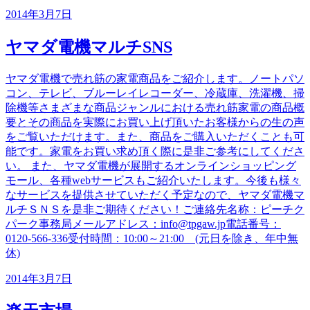
2014年3月7日
ヤマダ電機マルチSNS
ヤマダ電機で売れ筋の家電商品をご紹介します。ノートパソ
コン、テレビ、ブルーレイレコーダー、冷蔵庫、洗濯機、掃
除機等さまざまな商品ジャンルにおける売れ筋家電の商品概
要とその商品を実際にお買い上げ頂いたお客様からの生の声
をご覧いただけます。また、商品をご購入いただくことも可
能です。家電をお買い求め頂く際に是非ご参考にしてくださ
い。 また、ヤマダ電機が展開するオンラインショッピング
モール、各種webサービスもご紹介いたします。今後も様々
なサービスを提供させていただく予定なので、ヤマダ電機マ
ルチＳＮＳを是非ご期待ください！ご連絡先名称：ピーチク
パーク事務局メールアドレス：info@tpgaw.jp電話番号：
0120-566-336受付時間：10:00～21:00 (元日を除き、年中無
休)
2014年3月7日