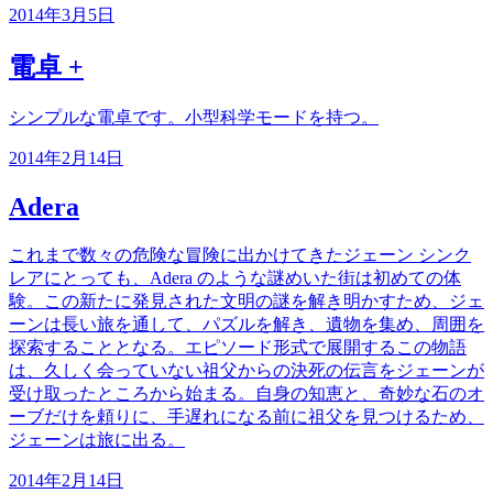
2014年3月5日
電卓 +
シンプルな電卓です。小型科学モードを持つ。
2014年2月14日
Adera
これまで数々の危険な冒険に出かけてきたジェーン シンク
レアにとっても、Adera のような謎めいた街は初めての体
験。この新たに発見された文明の謎を解き明かすため、ジェ
ーンは長い旅を通して、パズルを解き、遺物を集め、周囲を
探索することとなる。エピソード形式で展開するこの物語
は、久しく会っていない祖父からの決死の伝言をジェーンが
受け取ったところから始まる。自身の知恵と、奇妙な石のオ
ーブだけを頼りに、手遅れになる前に祖父を見つけるため、
ジェーンは旅に出る。
2014年2月14日