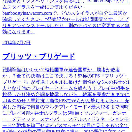
な結果とエクスペリエンスを得るには、Bamboo Paperとワコ
ムスタイラスを一緒にご使用ください。
bamboostylus.wacom.comで、どのスタイラスが自分に最適か
確認してください。*発売記念セールは期間限定です。 アプ
リをアンインストールしたり、別のデバイスに変更すると無
効になります。
2014年7月7日
ブリッツ・ブリゲード
戦闘準備はいいか？枢軸国軍か連合国軍か、勝者か敗者
か…？全ての決着はここで決まる！究極のFPS『ブリッツ・
ブリゲード』が登場！スキルに長けた個性的な5人の兵士の1
人となり他のプレイヤーとチームを組もう！プレイ中相手を
挑発したり決め台詞を披露しながら、敵軍を完膚なきまでに
叩きのめせ！軍対抗！痛快FPSでがんがん撃ちまくろう！ 充
実した内容で興奮のマルチプレイモード✓最大12名まで同時
にプレイ可能✓兵士のクラスは5種類：ソルジャー、ガンナ
ー、メディック、スナイパー、ステルス✓ドミネーションモ
ードで戦場を鎮圧せよ✓デスマッチでは目に見えるもの全て
を倒せ✓3種類の乗り物を自在に操り、常に優位に立て✓ク