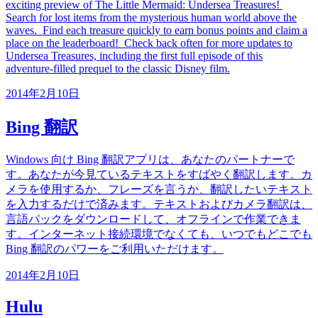
exciting preview of The Little Mermaid: Undersea Treasures!
Search for lost items from the mysterious human world above the
waves. Find each treasure quickly to earn bonus points and claim a
place on the leaderboard! Check back often for more updates to
Undersea Treasures, including the first full episode of this
adventure-filled prequel to the classic Disney film.
2014年2月10日
Bing 翻訳
Windows 向け Bing 翻訳アプリは、あなたのパートナーで
す。あなたが今見ているテキストをすばやく翻訳します。カ
メラを使用するか、フレーズを言うか、翻訳したいテキスト
を入力するだけで済みます。テキストおよびカメラ翻訳は、
言語パックをダウンロードして、オフラインで作業できま
す。インターネット接続環境でなくても、いつでもどこでも
Bing 翻訳のパワーをご利用いただけます。
2014年2月10日
Hulu